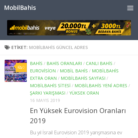
MobilBahis
İçeriğe geç
ETIKET:
MOBILBAHIS GÜNCEL ADRES
BAHIS
/
BAHIS ORANLARI
/
CANLI BAHIS
/
0
EUROVISION
/
MOBIL BAHIS
/
MOBILBAHIS
EXTRA ORAN
/
MOBILBAHIS SAYFASI
/
MOBILBAHIS SITESI
/
MOBILBAHIS YENI ADRES
/
ŞARKI YARIŞMASI
/
YÜKSEK ORAN
16 MAYIS 2019
En Yüksek Eurovision Oranları
2019
Bu yıl İsrail Eurovision 2019 yarışmasına ev