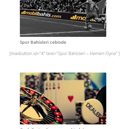
Spor Bahisleri cebinde
[maxbutton id=”4″ text=”Spor Bahisleri – Hemen Oyna” ]