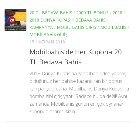
20 TL BEDAVA BAHIS
/
2000 TL BONUS
/
2018
/
0
2018 DÜNYA KUPASI
/
BEDAVA BAHIS
/
KAMPANYA
/
MOBIL BAHIS GIRIŞ
/
MOBILBAHIS
/
MOBILBAHIS GIRIŞ
15 HAZIRAN 2018
Mobilbahis’de Her Kupona 20
TL Bedava Bahis
2018 Dünya Kupasına Mobilbahis‘den yapmış
olduğunuz her bahise kazandıran bir bonus
kampanyası daha. Mobilbahis Dünya Kupasına
bomba gibi giriş yaptı. Sadece bu da değil! Aynı
zamanda Mobilbahis günün en çok oynanan
kuponun oranını sizin...