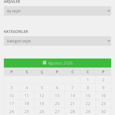
ARŞIVLER
Arşivler
KATEGORILER
Kategoriler
Ağustos 2026
P
S
Ç
P
C
C
P
1
2
3
4
5
6
7
8
9
10
11
12
13
14
15
16
17
18
19
20
21
22
23
24
25
26
27
28
29
30