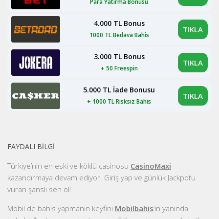
Para Yatırma Bonusu
4.000 TL Bonus
TIKLA
1000 TL Bedava Bahis
3.000 TL Bonus
TIKLA
+ 50 Freespin
5.000 TL İade Bonusu
TIKLA
+ 1000 TL Risksiz Bahis
FAYDALI BILGI
Türkiye’nin en eski ve köklü casinosu
CasinoMaxi
kazandırmaya devam ediyor. Giriş yap ve günlük Jackpotu
vuran şanslı sen ol!
Mobil de bahis yapmanın keyfini
Mobilbahis
‘in yanında