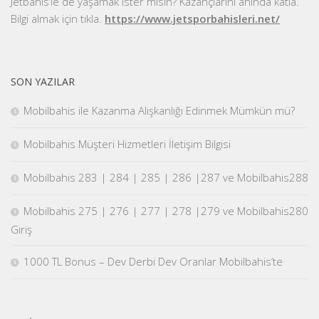
Jetbahis’le de yaşamak ister misin? Kazançlarını anında katla.
Bilgi almak için tıkla.
https://www.jetsporbahisleri.net/
SON YAZILAR
Mobilbahis ile Kazanma Alışkanlığı Edinmek Mümkün mü?
Mobilbahis Müşteri Hizmetleri İletişim Bilgisi
Mobilbahis 283 | 284 | 285 | 286 |287 ve Mobilbahis288
Mobilbahis 275 | 276 | 277 | 278 |279 ve Mobilbahis280
Giriş
1000 TL Bonus – Dev Derbi Dev Oranlar Mobilbahis’te