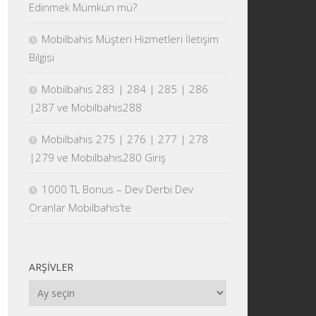
Edinmek Mümkün mü?
Mobilbahis Müşteri Hizmetleri İletişim
Bilgisi
Mobilbahis 283 | 284 | 285 | 286
|287 ve Mobilbahis288
Mobilbahis 275 | 276 | 277 | 278
|279 ve Mobilbahis280 Giriş
1000 TL Bonus – Dev Derbi Dev
Oranlar Mobilbahis’te
ARŞIVLER
Arşivler