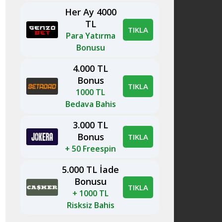
Her Ay 4000
TL
TIKLA
Para Yatırma
Bonusu
4.000 TL
Bonus
TIKLA
1000 TL
Bedava Bahis
3.000 TL
Bonus
TIKLA
+ 50 Freespin
5.000 TL İade
Bonusu
TIKLA
+ 1000 TL
Risksiz Bahis