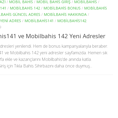
AZI
/
MOBIL BAHIS
/
MOBIL BAHIS GIRIŞ
/
MOBILBAHIS
/
141
/
MOBILBAHIS 142
/
MOBILBAHIS BONUS
/
MOBILBAHIS
BAHIS GÜNCEL ADRES
/
MOBILBAHIS HAKKINDA
/
YENI ADRES
/
MOBILBAHIS141
/
MOBILBAHIS142
9
is141 ve Mobilbahis 142 Yeni Adresler
dresleri yenilendi. Hem de bonus kampanyalarıyla beraber.
1 ve Mobilbahis 142 yeni adresler sayfamızda. Hemen sık
yfa ekle ve kazançlarını Mobilbahis‘de anında katla.
riş için Tıkla Bahis Sihirbazını daha önce duymuş...