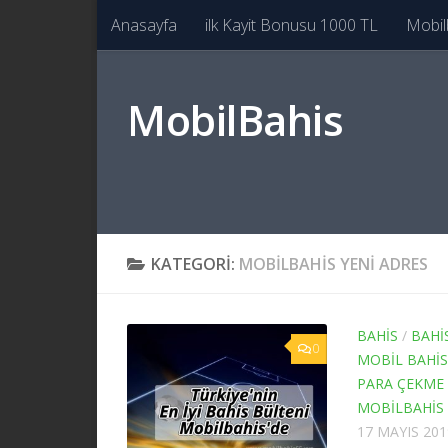
Anasayfa
ilk Kayit Bonusu 1000 TL
Mobil
İçeriğe geç
MobilBahis
KATEGORI:
MOBILBAHIS YENI ADRES
BAHIS
/
BAHI
0
MOBIL BAHIS
PARA ÇEKME
MOBILBAHIS 
17 MAYIS 201