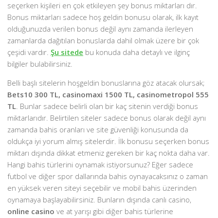
seçerken kişileri en çok etkileyen şey bonus miktarları dır.
Bonus miktarları sadece hoş geldin bonusu olarak, ilk kayıt
olduğunuzda verilen bonus değil aynı zamanda ilerleyen
zamanlarda dağıtılan bonuslarda dahil olmak üzere bir çok
çeşidi vardır.
Şu sitede
bu konuda daha detaylı ve ilginç
bilgiler bulabilirsiniz.
Belli başlı sitelerin hoşgeldin bonuslarına göz atacak olursak;
Bets10 300 TL, casinomaxi 1500 TL, casinometropol 555
TL
. Bunlar sadece belirli olan bir kaç sitenin verdiği bonus
miktarlarıdır. Belirtilen siteler sadece bonus olarak değil aynı
zamanda bahis oranları ve site güvenliği konusunda da
oldukça iyi yorum almış sitelerdir. İlk bonusu seçerken bonus
miktarı dışında dikkat etmeniz gereken bir kaç nokta daha var.
Hangi bahis türlerini oynamak istiyorsunuz? Eğer sadece
futbol ve diğer spor dallarında bahis oynayacaksınız o zaman
en yüksek veren siteyi seçebilir ve mobil bahis üzerinden
oynamaya başlayabilirsiniz. Bunların dışında canlı casino,
online casino
ve at yarışı gibi diğer bahis türlerine