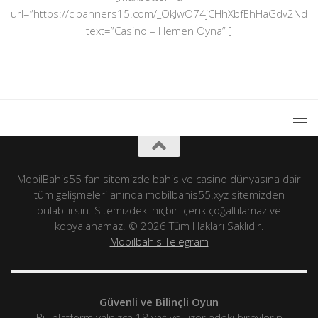
url=”https://clbanners15.com/_OkJwO74jCHhXbfEhHaGdv2Nd7Z
text=”Casino – Hemen Oyna” ]
MobilBahis55 fan sitemizde bahis ve casino dünyasına dair
tüm gelişmeleri anında mobilbahis55.xyz sitemizden
bulabilirsin. Sitemizdeki hiçbir içerik çoğaltılamaz ve
kopyalanamaz. © 2026 Tüm Hakları Saklıdır.
Mobilbahis Telegram
Güvenli ve Bilinçli Oyun
Bu platform yalnızca 18 yaş ve üzerindeki bireylerin