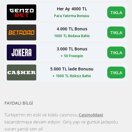
Her Ay 4000 TL
TIKLA
Para Yatırma Bonusu
4.000 TL Bonus
TIKLA
1000 TL Bedava Bahis
3.000 TL Bonus
TIKLA
+ 50 Freespin
5.000 TL İade Bonusu
TIKLA
+ 1000 TL Risksiz Bahis
FAYDALI BILGI
Türkiye’nin en eski ve köklü casinosu
CasinoMaxi
kazandırmaya devam ediyor. Giriş yap ve günlük Jackpotu
vuran şanslı sen ol!