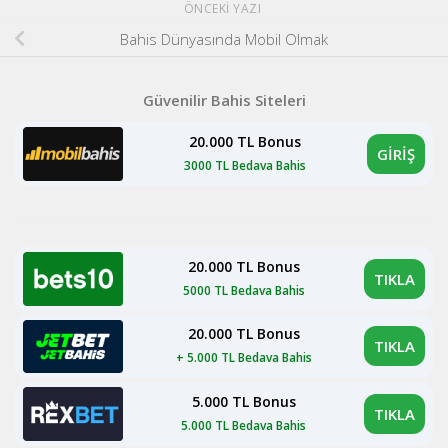
ÖNCEKI YAZI
Bahis Dünyasında Mobil Olmak
Güvenilir Bahis Siteleri
20.000 TL Bonus
GİRİŞ
3000 TL Bedava Bahis
20.000 TL Bonus
TIKLA
5000 TL Bedava Bahis
20.000 TL Bonus
TIKLA
+ 5.000 TL Bedava Bahis
5.000 TL Bonus
TIKLA
5.000 TL Bedava Bahis