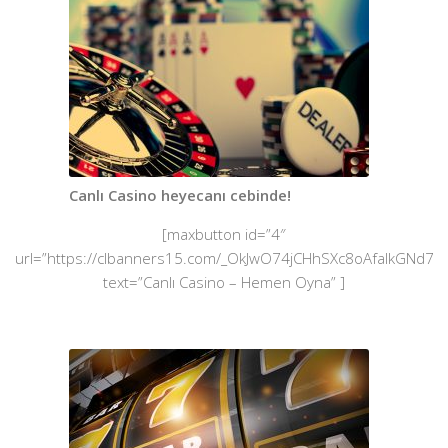
Canlı Casino heyecanı cebinde!
[maxbutton id=”4″
url=”https://clbanners15.com/_OkJwO74jCHhSXc8oAfaIkGNd7Zg
text=”Canlı Casino – Hemen Oyna” ]