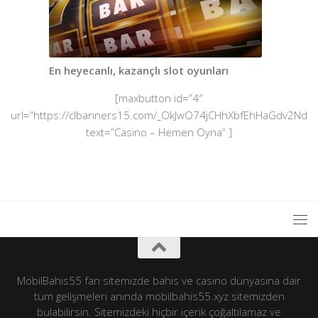
En heyecanlı, kazançlı slot oyunları
[maxbutton id=”4″
url=”https://clbanners15.com/_OkJwO74jCHhXbfEhHaGdv2Nd7Z
text=”Casino – Hemen Oyna” ]
MobilBahis55 fan sitemizde bahis ve casino dünyasına dair
tüm gelişmeleri anında mobilbahis55.xyz sitemizden
bulabilirsin. Sitemizdeki hiçbir içerik çoğaltılamaz ve