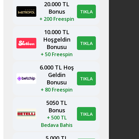
20.000 TL
Bonus
TIKLA
+ 200 Freespin
10.000 TL
Hoşgeldin
TIKLA
Bonusu
+ 50 Freespin
6.000 TL Hoş
Geldin
TIKLA
Bonusu
+ 80 Freespin
5050 TL
Bonus
TIKLA
+ 500 TL
Bedava Bahis
5.000 TL