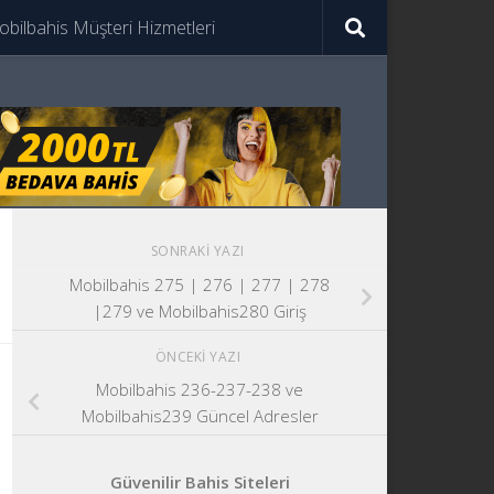
bilbahis Müşteri Hizmetleri
SONRAKI YAZI
Mobilbahis 275 | 276 | 277 | 278
|279 ve Mobilbahis280 Giriş
ÖNCEKI YAZI
Mobilbahis 236-237-238 ve
Mobilbahis239 Güncel Adresler
Güvenilir Bahis Siteleri