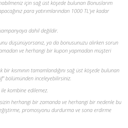
abilmeniz için sağ üst köşede bulunan Bonuslarım
yapacağınız para yatırımlarından 1000 TL’ye kadar
 kampanyaya dahil değildir.
uğunu düşünüyorsanız, ya da bonusunuzu alırken sorun
arcamadan ve herhangi bir kupon yapmadan müşteri
ık bir kısmının tamamlandığını sağ üst köşede bulunan
f” bölümünden inceleyebilirsiniz.
le kombine edilemez.
izin herhangi bir zamanda ve herhangi bir nedenle bu
değiştirme, promosyonu durdurma ve sona erdirme