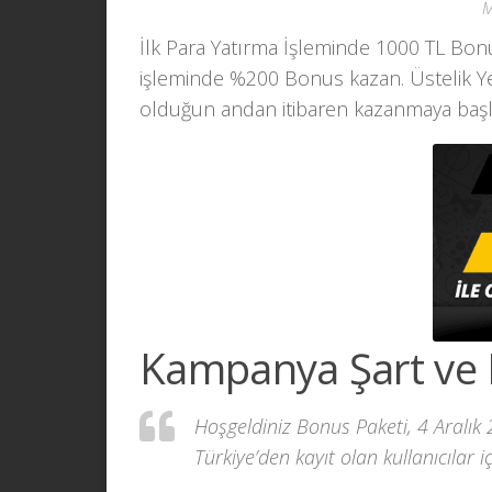
M
İlk Para Yatırma İşleminde 1000 TL Bonu
işleminde %200 Bonus kazan. Üstelik Y
olduğun andan itibaren kazanmaya başl
Kampanya Şart ve K
Hoşgeldiniz Bonus Paketi, 4 Aralık 
Türkiye’den kayıt olan kullanıcılar iç