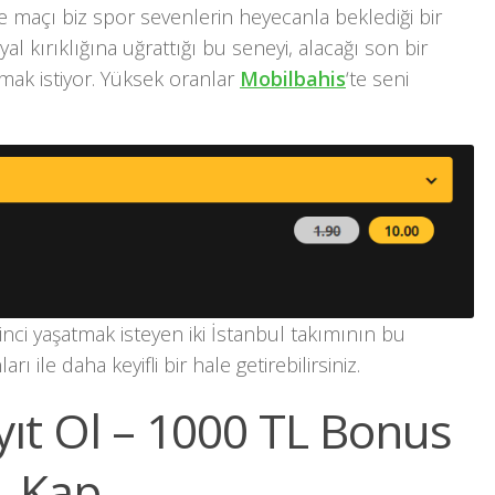
e maçı biz spor sevenlerin heyecanla beklediği bir
yal kırıklığına uğrattığı bu seneyi, alacağı son bir
lamak istiyor. Yüksek oranlar
Mobilbahis
‘te seni
inci yaşatmak isteyen iki İstanbul takımının bu
arı ile daha keyifli bir hale getirebilirsiniz.
yıt Ol – 1000 TL Bonus
Kap