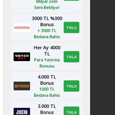
Milyar.com
Seni Bekliyor
3000 TL %300
Bonus
TIKLA
+ 3000 TL
Bedava Bahis
Her Ay 4000
TL
TIKLA
Para Yatırma
Bonusu
4.000 TL
Bonus
TIKLA
1000 TL
Bedava Bahis
3.000 TL
Bonus
TIKLA