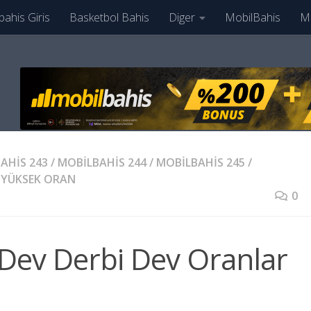
bahis Giris
Basketbol Bahis
Diger
MobilBahis
Mo
AHIS 243
/
MOBILBAHIS 244
/
MOBILBAHIS 245
/
YÜKSEK ORAN
0
Dev Derbi Dev Oranlar