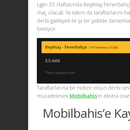
Ligin 33. Haftasında Beşiktaş-Fenerbahç
maç olacak. İki takım da taraftarlarını ha
derbi galibiyeti ile iyi bir şekilde tamam
bekliyor.
Taraftarlarına bir nebze olsun derbi sev
mücadelesini
Mobilbahis
’in ekstra oranl
Mobilbahis’e Ka