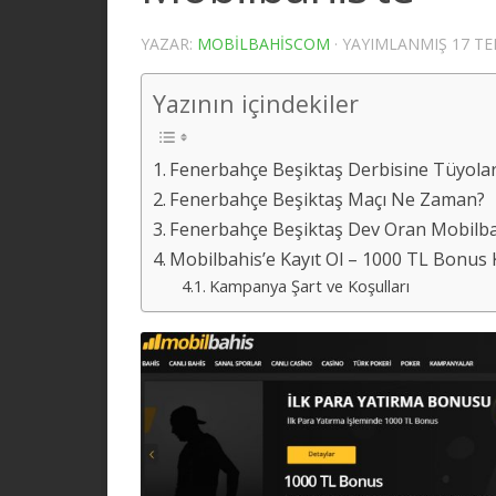
YAZAR:
MOBILBAHISCOM
· YAYIMLANMIŞ
17 T
Yazının içindekiler
Fenerbahçe Beşiktaş Derbisine Tüyola
Fenerbahçe Beşiktaş Maçı Ne Zaman?
Fenerbahçe Beşiktaş Dev Oran Mobilb
Mobilbahis’e Kayıt Ol – 1000 TL Bonus
Kampanya Şart ve Koşulları