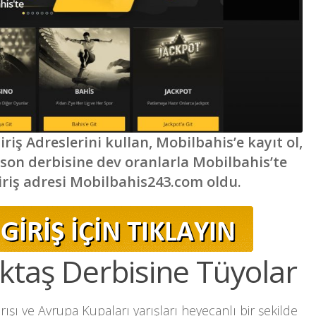
riş Adreslerini kullan, Mobilbahis’e kayıt ol,
son derbisine dev oranlarla Mobilbahis’te
iriş adresi Mobilbahis243.com oldu.
ktaş Derbisine Tüyolar
ışı ve Avrupa Kupaları yarışları heyecanlı bir şekilde