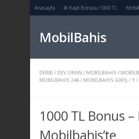
Anasayfa
ilk Kayit Bonusu 1000 TL
Mobil
İçeriğe geç
MobilBahis
DERBI
/
DEV ORAN
/
MOBILBAHIS
/
MOBILB
MOBILBAHIS 246
/
MOBILBAHIS GIRIŞ
/
Y
/
1000 TL Bonus – 
Mobilbahis’te