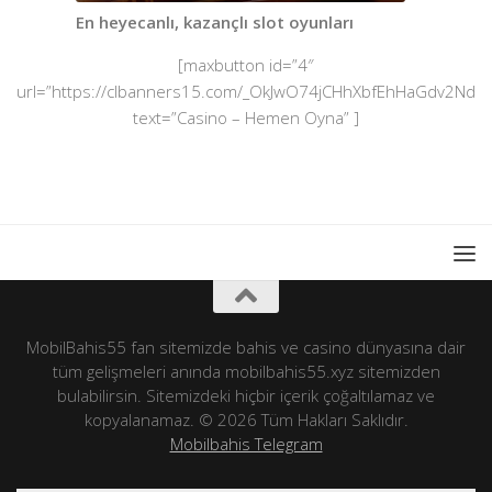
En heyecanlı, kazançlı slot oyunları
[maxbutton id=”4″
url=”https://clbanners15.com/_OkJwO74jCHhXbfEhHaGdv2Nd7Z
text=”Casino – Hemen Oyna” ]
MobilBahis55 fan sitemizde bahis ve casino dünyasına dair
tüm gelişmeleri anında mobilbahis55.xyz sitemizden
bulabilirsin. Sitemizdeki hiçbir içerik çoğaltılamaz ve
kopyalanamaz. © 2026 Tüm Hakları Saklıdır.
Mobilbahis Telegram