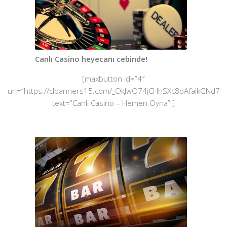
Canlı Casino heyecanı cebinde!
[maxbutton id=”4″
url=”https://clbanners15.com/_OkJwO74jCHhSXc8oAfaIkGNd7Zg
text=”Canlı Casino – Hemen Oyna” ]