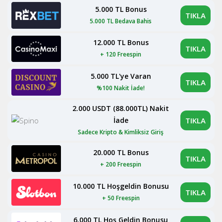
5.000 TL Bonus
TIKLA
5.000 TL Bedava Bahis
12.000 TL Bonus
TIKLA
+ 120 Freespin
5.000 TL'ye Varan
TIKLA
%100 Nakit İade!
2.000 USDT (88.000TL) Nakit
İade
TIKLA
Sadece Kripto & Kimliksiz Giriş
20.000 TL Bonus
TIKLA
+ 200 Freespin
10.000 TL Hoşgeldin Bonusu
TIKLA
+ 50 Freespin
6.000 TL Hoş Geldin Bonusu