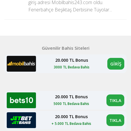
giriş adresi Mobilbahis243.com oldu.
Fenerbahçe Beşiktaş Derbisine Tüyolar...
Güvenilir Bahis Siteleri
20.000 TL Bonus
GİRİŞ
3000 TL Bedava Bahis
20.000 TL Bonus
TIKLA
5000 TL Bedava Bahis
20.000 TL Bonus
TIKLA
+ 5.000 TL Bedava Bahis