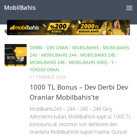
MobilBahis
İçeriğe geç
ETIKET:
MOBILBAHIS KAYIT
DERBI
/
DEV ORAN
/
MOBILBAHIS
/
MOBILBAHIS
0
243
/
MOBILBAHIS 244
/
MOBILBAHIS 245
/
MOBILBAHIS 246
/
MOBILBAHIS GIRIŞ
/
Y
/
YÜKSEK ORAN
17 TEMMUZ 2020
1000 TL Bonus – Dev Derbi Dev
Oranlar Mobilbahis’te
Mobilbahis243 – 244 – 245 – 246 Giriş
Adreslerini kullan, Mobilbahis’e kayıt ol, 1000 TL
bonusunu al, sezonun son derbisine dev
oranlarla Mobilbahis’te kupon hazırla. Güncel