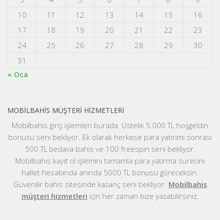
10
11
12
13
14
15
16
17
18
19
20
21
22
23
24
25
26
27
28
29
30
31
« Oca
MOBILBAHIS MÜŞTERI HIZMETLERI
Mobilbahis giriş işlemleri burada. Üstelik 5.000 TL hoşgeldin
bonusu seni bekliyor. Ek olarak herkese para yatırımı sonrası
500 TL bedava bahis ve 100 freespin seni bekliyor.
Mobilbahis kayıt ol işlemini tamamla para yatırma sürecini
hallet hesabında anında 5000 TL bonusu göreceksin.
Güvenilir bahis sitesinde kazanç seni bekliyor.
Mobilbahis
müşteri hizmetleri
için her zaman bize yazabilirsiniz.