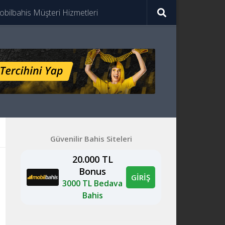
bilbahis Müşteri Hizmetleri
Güvenilir Bahis Siteleri
20.000 TL
Bonus
GİRİŞ
3000 TL Bedava
Bahis