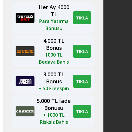
Her Ay 4000
TL
TIKLA
Para Yatırma
Bonusu
4.000 TL
Bonus
TIKLA
1000 TL
Bedava Bahis
3.000 TL
Bonus
TIKLA
+ 50 Freespin
5.000 TL İade
Bonusu
TIKLA
+ 1000 TL
Risksiz Bahis