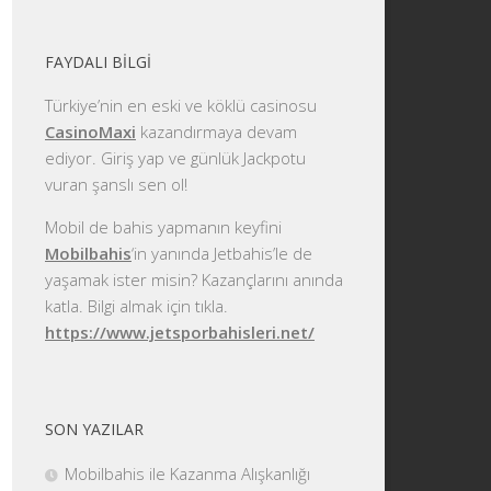
FAYDALI BILGI
Türkiye’nin en eski ve köklü casinosu
CasinoMaxi
kazandırmaya devam
ediyor. Giriş yap ve günlük Jackpotu
vuran şanslı sen ol!
Mobil de bahis yapmanın keyfini
Mobilbahis
‘in yanında Jetbahis’le de
yaşamak ister misin? Kazançlarını anında
katla. Bilgi almak için tıkla.
https://www.jetsporbahisleri.net/
SON YAZILAR
Mobilbahis ile Kazanma Alışkanlığı