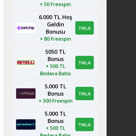
+ 50 Freespin
6.000 TL Hoş
Geldin
TIKLA
Bonusu
+ 80 Freespin
5050 TL
Bonus
TIKLA
+ 500 TL
Bedava Bahis
5.000 TL
Bonus
TIKLA
+ 300 Freespin
5.000 TL
Bonus
TIKLA
+ 500 TL
Bedava Bahis