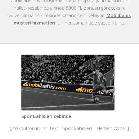
Mobilbahis kayıt ol işlemini tamamla para yatırma sürecini
hallet hesabında anında 5000 TL bonusu göreceksin.
Güvenilir bahis sitesinde kazanç seni bekliyor.
Mobilbahis
müşteri hizmetleri
için her zaman bize yazabilirsiniz.
Spor Bahisleri cebinde
[maxbutton id=”4″ text=”Spor Bahisleri – Hemen Oyna” ]