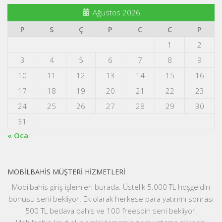
Ağustos 2026
P
S
Ç
P
C
C
P
1
2
3
4
5
6
7
8
9
10
11
12
13
14
15
16
17
18
19
20
21
22
23
24
25
26
27
28
29
30
31
« Oca
MOBILBAHIS MÜŞTERI HIZMETLERI
Mobilbahis giriş işlemleri burada. Üstelik 5.000 TL hoşgeldin
bonusu seni bekliyor. Ek olarak herkese para yatırımı sonrası
500 TL bedava bahis ve 100 freespin seni bekliyor.