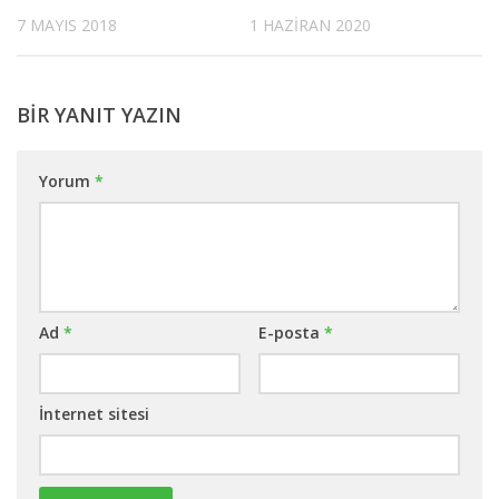
7 MAYIS 2018
1 HAZIRAN 2020
BIR YANIT YAZIN
Yorum
*
Ad
*
E-posta
*
İnternet sitesi