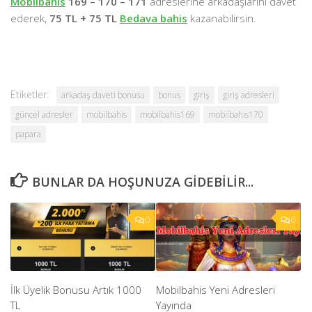
Mobilbahis
169 – 170 – 171
adreslerine arkadaşlarını davet
ederek,
75 TL + 75 TL
Bedava bahis
kazanabilirsin.
Etiketler:
arkadaş daveti bonusu
bonus
giriş
giriş adresleri
güncel adresler
mobilbahis
mobilbahis169
mobilbahis170
papara
BUNLAR DA HOŞUNUZA GIDEBILIR...
0
0
İlk Üyelik Bonusu Artık 1000
Mobilbahis Yeni Adresleri
TL
Yayında