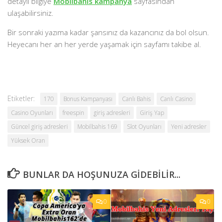
detaylı bilgiye
Mobilbahis kampanya
sayfasından
ulaşabilirsiniz.
Bir sonraki yazıma kadar şansınız da kazancınız da bol olsun.
Heyecanı her an her yerde yaşamak için sayfamı takibe al.
Etiketler:
170
Bonus Kampanyası
Canlı Bahis
Canlı Casino
Casino Oyunları
freespin
giriş adresleri
Giriş Yap
Güncel giriş adresleri
Mobilbahis 169
Slot Oyunları
Yeni adresler
Yüksek Oran
BUNLAR DA HOŞUNUZA GIDEBILIR...
0
0