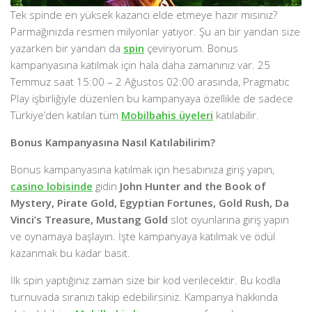
Tek spinde en yüksek kazancı elde etmeye hazır mısınız?
Parmağınızda resmen milyonlar yatıyor. Şu an bir yandan size
yazarken bir yandan da
spin
çeviriyorum. Bonus
kampanyasına katılmak için hala daha zamanınız var. 25
Temmuz saat 15:00 – 2 Ağustos 02:00 arasında, Pragmatic
Play işbirliğiyle düzenlen bu kampanyaya özellikle de sadece
Türkiye’den katılan tüm
Mobilbahis üyeleri
katılabilir.
Bonus Kampanyasına Nasıl Katılabilirim?
Bonus kampanyasına katılmak için hesabınıza giriş yapın,
casino lobisinde
gidin
John Hunter and the Book of
Mystery, Pirate Gold, Egyptian Fortunes, Gold Rush, Da
Vinci’s Treasure, Mustang Gold
slot oyunlarına giriş yapın
ve oynamaya başlayın. İşte kampanyaya katılmak ve ödül
kazanmak bu kadar basit.
İlk spin yaptığınız zaman size bir kod verilecektir. Bu kodla
turnuvada sıranızı takip edebilirsiniz. Kampanya hakkında