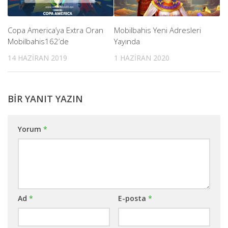
Copa America’ya Extra Oran
Mobilbahis Yeni Adresleri
Mobilbahis162’de
Yayında
14 HAZIRAN 2019
1 HAZIRAN 2020
BIR YANIT YAZIN
Yorum
*
Ad
*
E-posta
*