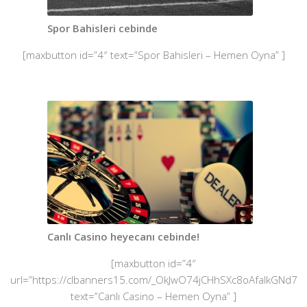
Spor Bahisleri cebinde
[maxbutton id=”4″ text=”Spor Bahisleri – Hemen Oyna” ]
Canlı Casino heyecanı cebinde!
[maxbutton id=”4″
url=”https://clbanners15.com/_OkJwO74jCHhSXc8oAfaIkGNd7Zg
text=”Canlı Casino – Hemen Oyna” ]