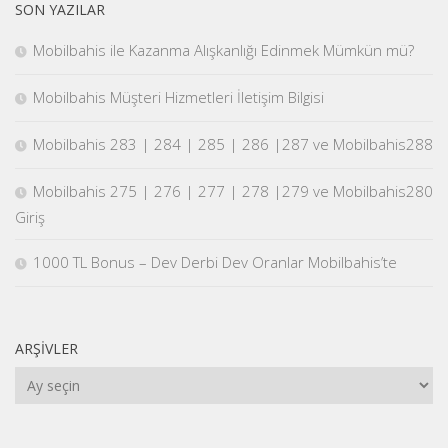
SON YAZILAR
Mobilbahis ile Kazanma Alışkanlığı Edinmek Mümkün mü?
Mobilbahis Müşteri Hizmetleri İletişim Bilgisi
Mobilbahis 283 | 284 | 285 | 286 |287 ve Mobilbahis288
Mobilbahis 275 | 276 | 277 | 278 |279 ve Mobilbahis280
Giriş
1000 TL Bonus – Dev Derbi Dev Oranlar Mobilbahis’te
ARŞIVLER
Arşivler