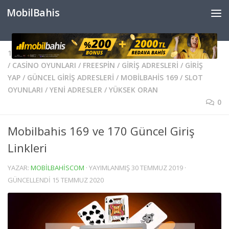
MobilBahis
İçeriğe geç
170
/
BONUS KAMPANYALARI
/
CANLI BAHIS
/
CANLI CASINO
/
CASINO OYUNLARI
/
FREESPIN
/
GIRIŞ ADRESLERI
/
GIRIŞ
YAP
/
GÜNCEL GIRIŞ ADRESLERI
/
MOBILBAHIS 169
/
SLOT
OYUNLARI
/
YENI ADRESLER
/
YÜKSEK ORAN
0
Mobilbahis 169 ve 170 Güncel Giriş
Linkleri
YAZAR:
MOBILBAHISCOM
· YAYIMLANMIŞ
30 TEMMUZ 2019
·
GÜNCELLENDI
15 TEMMUZ 2020