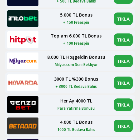
+ 500 TL Bedava Bahis
5.000 TL Bonus
TIKLA
+ 150 Freespin
Toplam 6.000 TL Bonus
TIKLA
+ 100 Freespin
8.000 TL Hoşgeldin Bonusu
TIKLA
Milyar.com Seni Bekliyor
3000 TL %300 Bonus
TIKLA
+ 3000 TL Bedava Bahis
Her Ay 4000 TL
TIKLA
Para Yatırma Bonusu
4.000 TL Bonus
TIKLA
1000 TL Bedava Bahis