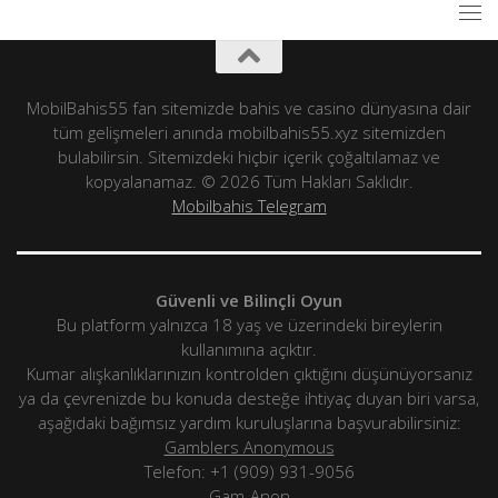
MobilBahis55 fan sitemizde bahis ve casino dünyasına dair
tüm gelişmeleri anında mobilbahis55.xyz sitemizden
bulabilirsin. Sitemizdeki hiçbir içerik çoğaltılamaz ve
kopyalanamaz. © 2026 Tüm Hakları Saklıdır.
Mobilbahis Telegram
Güvenli ve Bilinçli Oyun
Bu platform yalnızca 18 yaş ve üzerindeki bireylerin
kullanımına açıktır.
Kumar alışkanlıklarınızın kontrolden çıktığını düşünüyorsanız
ya da çevrenizde bu konuda desteğe ihtiyaç duyan biri varsa,
aşağıdaki bağımsız yardım kuruluşlarına başvurabilirsiniz:
Gamblers Anonymous
Telefon: +1 (909) 931-9056
Gam-Anon