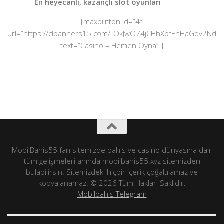
En heyecanlı, kazançlı slot oyunları
[maxbutton id=”4″
url=”https://clbanners15.com/_OkJwO74jCHhXbfEhHaGdv2Nd7Z
text=”Casino – Hemen Oyna” ]
MobilBahis55 fan sitemizde bahis ve casino dünyasına dair
tüm gelişmeleri anında mobilbahis55.xyz sitemizden
bulabilirsin. Sitemizdeki hiçbir içerik çoğaltılamaz ve
kopyalanamaz. © 2026 Tüm Hakları Saklıdır.
Mobilbahis Telegram