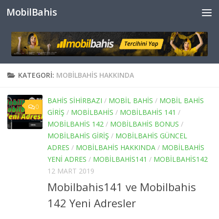
MobilBahis
İçeriğe geç
KATEGORI:
MOBILBAHIS HAKKINDA
BAHIS SIHIRBAZI
/
MOBIL BAHIS
/
MOBIL BAHIS
0
GIRIŞ
/
MOBILBAHIS
/
MOBILBAHIS 141
/
MOBILBAHIS 142
/
MOBILBAHIS BONUS
/
MOBILBAHIS GIRIŞ
/
MOBILBAHIS GÜNCEL
ADRES
/
MOBILBAHIS HAKKINDA
/
MOBILBAHIS
YENI ADRES
/
MOBILBAHIS141
/
MOBILBAHIS142
12 MART 2019
Mobilbahis141 ve Mobilbahis
142 Yeni Adresler