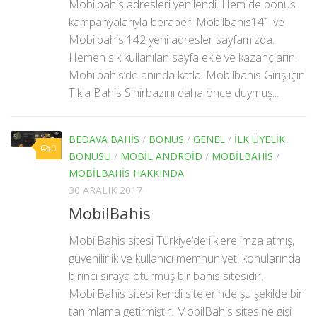
Mobilbahis adresleri yenilendi. Hem de bonus
kampanyalarıyla beraber. Mobilbahis141 ve
Mobilbahis 142 yeni adresler sayfamızda.
Hemen sık kullanılan sayfa ekle ve kazançlarını
Mobilbahis‘de anında katla. Mobilbahis Giriş için
Tıkla Bahis Sihirbazını daha önce duymuş...
BEDAVA BAHIS
/
BONUS
/
GENEL
/
ILK ÜYELIK
0
BONUSU
/
MOBIL ANDROID
/
MOBILBAHIS
/
MOBILBAHIS HAKKINDA
30 ARALIK 2017
MobilBahis
MobilBahis sitesi Türkiye‘de ilklere imza atmış,
güvenilirlik ve kullanıcı memnuniyeti konularında
birinci sıraya oturmuş bir bahis sitesidir.
MobilBahis sitesi kendi sitelerinde şu şekilde bir
tanımlama getirmiştir. MobilBahis sitesine gişi