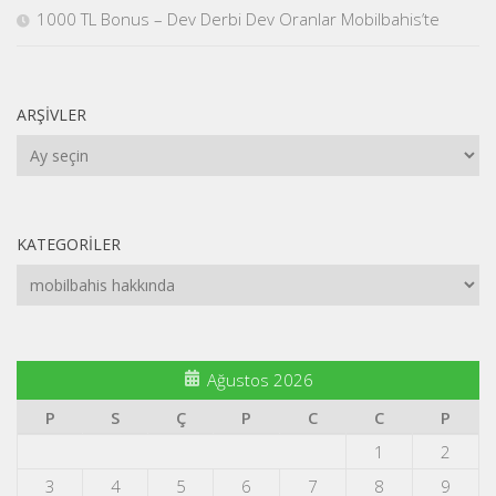
1000 TL Bonus – Dev Derbi Dev Oranlar Mobilbahis’te
ARŞIVLER
Arşivler
KATEGORILER
Kategoriler
Ağustos 2026
P
S
Ç
P
C
C
P
1
2
3
4
5
6
7
8
9