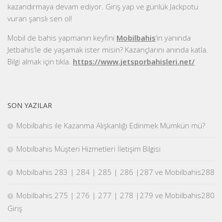
kazandırmaya devam ediyor. Giriş yap ve günlük Jackpotu
vuran şanslı sen ol!
Mobil de bahis yapmanın keyfini
Mobilbahis
‘in yanında
Jetbahis’le de yaşamak ister misin? Kazançlarını anında katla.
Bilgi almak için tıkla.
https://www.jetsporbahisleri.net/
SON YAZILAR
Mobilbahis ile Kazanma Alışkanlığı Edinmek Mümkün mü?
Mobilbahis Müşteri Hizmetleri İletişim Bilgisi
Mobilbahis 283 | 284 | 285 | 286 |287 ve Mobilbahis288
Mobilbahis 275 | 276 | 277 | 278 |279 ve Mobilbahis280
Giriş