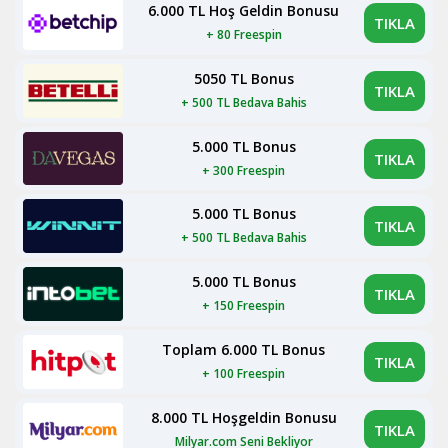
6.000 TL Hoş Geldin Bonusu
TIKLA
+ 80 Freespin
5050 TL Bonus
TIKLA
+ 500 TL Bedava Bahis
5.000 TL Bonus
TIKLA
+ 300 Freespin
5.000 TL Bonus
TIKLA
+ 500 TL Bedava Bahis
5.000 TL Bonus
TIKLA
+ 150 Freespin
Toplam 6.000 TL Bonus
TIKLA
+ 100 Freespin
8.000 TL Hoşgeldin Bonusu
TIKLA
Milyar.com Seni Bekliyor