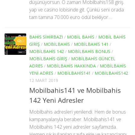
düşünüyorsun. O zaman Mobilbahis158 giriş
yap ve casino lobisinde git. Çünkü seni orada
tam tamına 70.000 euro ödül bekliyor....
BAHIS SIHIRBAZI
/
MOBIL BAHIS
/
MOBIL BAHIS
0
GIRIŞ
/
MOBILBAHIS
/
MOBILBAHIS 141
/
MOBILBAHIS 142
/
MOBILBAHIS BONUS
/
MOBILBAHIS GIRIŞ
/
MOBILBAHIS GÜNCEL
ADRES
/
MOBILBAHIS HAKKINDA
/
MOBILBAHIS
YENI ADRES
/
MOBILBAHIS141
/
MOBILBAHIS142
12 MART 2019
Mobilbahis141 ve Mobilbahis
142 Yeni Adresler
Mobilbahis adresleri yenilendi. Hem de bonus
kampanyalarıyla beraber. Mobilbahis141 ve
Mobilbahis 142 yeni adresler sayfamızda.
Hemen sık kullanılan sayfa ekle ve kazançlarını