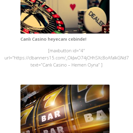
Canlı Casino heyecanı cebinde!
[maxbutton id=”4″
url=”https://clbanners15.com/_OkJwO74jCHhSXc8oAfaIkGNd7Zg
text=”Canlı Casino – Hemen Oyna” ]