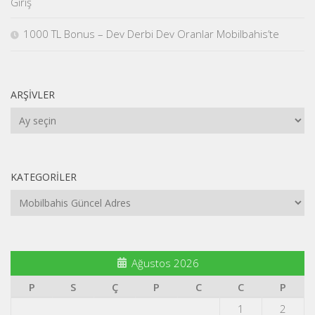
Giriş
1000 TL Bonus – Dev Derbi Dev Oranlar Mobilbahis’te
ARŞIVLER
Arşivler
KATEGORILER
Kategoriler
Ağustos 2026
P
S
Ç
P
C
C
P
1
2