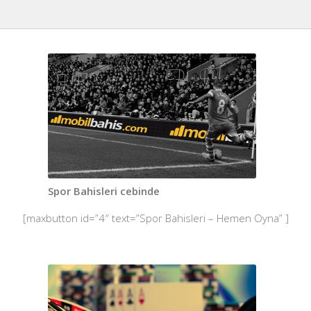
Spor Bahisleri cebinde
[maxbutton id=”4″ text=”Spor Bahisleri – Hemen Oyna” ]