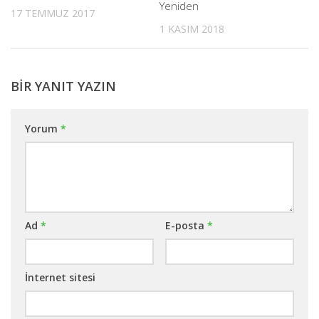
Yeniden
17 TEMMUZ 2017
1 KASIM 2018
BIR YANIT YAZIN
Yorum
*
Ad
*
E-posta
*
İnternet sitesi