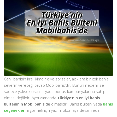
Canlı bahisin kralı kimdir diye sorsalar, açık ara bir çok bahis
severin vereceği cevap Mobilbahis’dir. Bunun nedeni ise
sadece yüksek oranlar yada bonus kampanyalarına sahip
olması değildir. Aynı zamanda
Türkiye’nin en iyi bahis
bülteninin Mobilbahis’de
olmasıdır. Bahis bülteni yada
bahis
seçenekleri
ni görmek için yazımı okumaya devam edin.