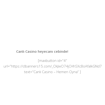
Canlı Casino heyecanı cebinde!
[maxbutton id=”4″
url=”https://clbanners15.com/_OkJwO74jCHhSXc8oAfaIkGNd7Zg
text=”Canlı Casino – Hemen Oyna” ]