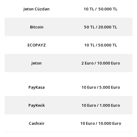
Jeton Cüzdan
10 TL / 50.000 TL
Bitcoin
50 TL / 20.000 TL
ECOPAYZ
10 TL / 50.000 TL
Jeton
2 Euro / 10.000 Euro
PayKasa
10 Euro / 5.000 Euro
PayKwik
10 Euro / 1.000 Euro
Cashixir
10 Euro / 10.000 Euro