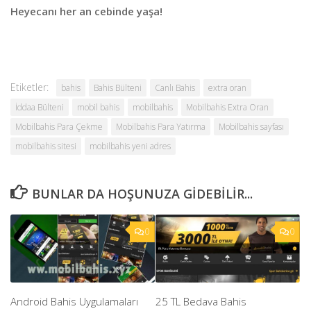
Heyecanı her an cebinde yaşa!
Etiketler:
bahis
Bahis Bülteni
Canlı Bahis
extra oran
İddaa Bülteni
mobil bahis
mobilbahis
Mobilbahis Extra Oran
Mobilbahis Para Çekme
Mobilbahis Para Yatırma
Mobilbahis sayfası
mobilbahis sitesi
mobilbahis yeni adres
BUNLAR DA HOŞUNUZA GIDEBILIR...
0
0
Android Bahis Uygulamaları
25 TL Bedava Bahis