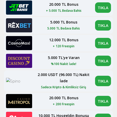
20.000 TL Bonus
TIKLA
+ 5.000 TL Bedava Bahis
5.000 TL Bonus
TIKLA
5.000 TL Bedava Bahis
12.000 TL Bonus
TIKLA
+ 120 Freespin
5.000 TL'ye Varan
TIKLA
%100 Nakit İade!
2.000 USDT (96.000 TL) Nakit
İade
TIKLA
Sadece Kripto & Kimliksiz Giriş
20.000 TL Bonus
TIKLA
+ 200 Freespin
10.000 TL Hoşgeldin Bonusu