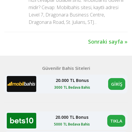
midir? Cevap: Mobilbahis sitesi, kayıtlı adresi
Level 7, Dragonara Business Centre,
Dragonara Road, St. Julians, STJ...
Sonraki sayfa »
Güvenilir Bahis Siteleri
20.000 TL Bonus
GİRİŞ
3000 TL Bedava Bahis
20.000 TL Bonus
TIKLA
5000 TL Bedava Bahis