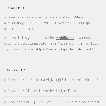
FAYDALI BILGI
Türkiye’nin en eski ve köklü casinosu
CasinoMaxi
kazandırmaya devam ediyor. Giriş yap ve günlük Jackpotu
vuran şanslı sen ol!
Mobil de bahis yapmanın keyfini
Mobilbahis
‘in yanında
Jetbahis’le de yaşamak ister misin? Kazançlarını anında katla.
Bilgi almak için tıkla.
https://www.jetsporbahisleri.net/
SON YAZILAR
Mobilbahis ile Kazanma Alışkanlığı Edinmek Mümkün mü?
Mobilbahis Müşteri Hizmetleri İletişim Bilgisi
Mobilbahis 283 | 284 | 285 | 286 |287 ve Mobilbahis288