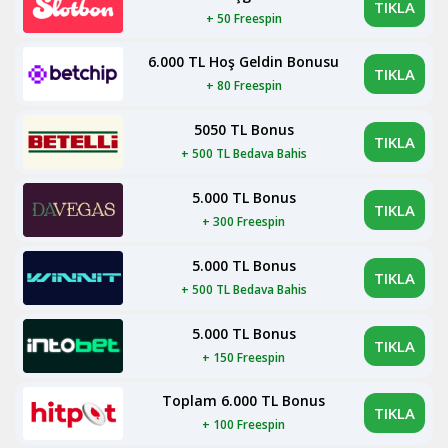
TIKLA
+ 50 Freespin
6.000 TL Hoş Geldin Bonusu
TIKLA
+ 80 Freespin
5050 TL Bonus
TIKLA
+ 500 TL Bedava Bahis
5.000 TL Bonus
TIKLA
+ 300 Freespin
5.000 TL Bonus
TIKLA
+ 500 TL Bedava Bahis
5.000 TL Bonus
TIKLA
+ 150 Freespin
Toplam 6.000 TL Bonus
TIKLA
+ 100 Freespin