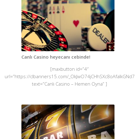
Canlı Casino heyecanı cebinde!
[maxbutton id=”4″
url=”https://clbanners15.com/_OkJwO74jCHhSXc8oAfaIkGNd7Zg
text=”Canlı Casino – Hemen Oyna” ]