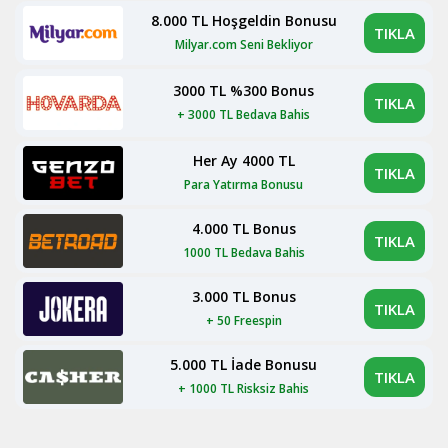
8.000 TL Hoşgeldin Bonusu
TIKLA
Milyar.com Seni Bekliyor
3000 TL %300 Bonus
TIKLA
+ 3000 TL Bedava Bahis
Her Ay 4000 TL
TIKLA
Para Yatırma Bonusu
4.000 TL Bonus
TIKLA
1000 TL Bedava Bahis
3.000 TL Bonus
TIKLA
+ 50 Freespin
5.000 TL İade Bonusu
TIKLA
+ 1000 TL Risksiz Bahis