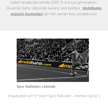
hallet hesabında anında 5000 TL bonusu göreceksin.
Güvenilir bahis sitesinde kazanç seni bekliyor.
Mobilbahis
müşteri hizmetleri
için her zaman bize yazabilirsiniz.
Spor Bahisleri cebinde
[maxbutton id=”4″ text=”Spor Bahisleri – Hemen Oyna” ]