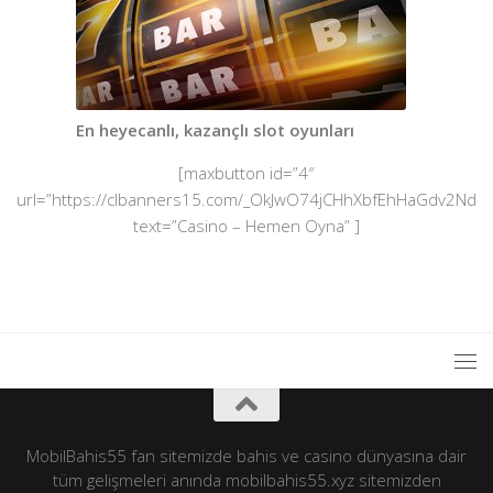
En heyecanlı, kazançlı slot oyunları
[maxbutton id=”4″
url=”https://clbanners15.com/_OkJwO74jCHhXbfEhHaGdv2Nd7Z
text=”Casino – Hemen Oyna” ]
MobilBahis55 fan sitemizde bahis ve casino dünyasına dair
tüm gelişmeleri anında mobilbahis55.xyz sitemizden