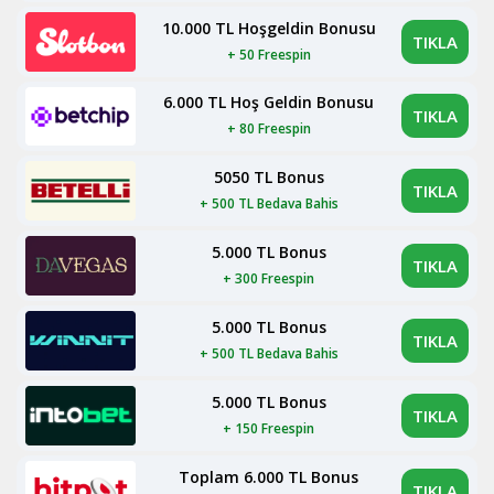
10.000 TL Hoşgeldin Bonusu
TIKLA
+ 50 Freespin
6.000 TL Hoş Geldin Bonusu
TIKLA
+ 80 Freespin
5050 TL Bonus
TIKLA
+ 500 TL Bedava Bahis
5.000 TL Bonus
TIKLA
+ 300 Freespin
5.000 TL Bonus
TIKLA
+ 500 TL Bedava Bahis
5.000 TL Bonus
TIKLA
+ 150 Freespin
Toplam 6.000 TL Bonus
TIKLA