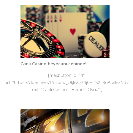
Canlı Casino heyecanı cebinde!
[maxbutton id=”4″
url=”https://clbanners15.com/_OkJwO74jCHhSXc8oAfaIkGNd7Zg
text=”Canlı Casino – Hemen Oyna” ]