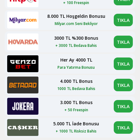
+ 100 Freespin
8.000 TL Hoşgeldin Bonusu
TIKLA
Milyar.com Seni Bekliyor
3000 TL %300 Bonus
TIKLA
+ 3000 TL Bedava Bahis
Her Ay 4000 TL
TIKLA
Para Yatırma Bonusu
4.000 TL Bonus
TIKLA
1000 TL Bedava Bahis
3.000 TL Bonus
TIKLA
+ 50 Freespin
5.000 TL İade Bonusu
TIKLA
+ 1000 TL Risksiz Bahis