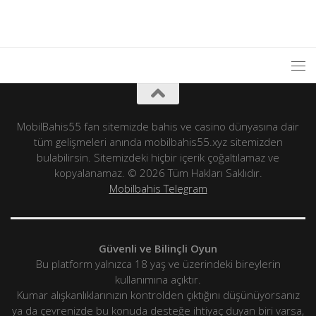
MobilBahis55 fan sitemizde bahis ve casino dünyasına dair
tüm gelişmeleri anında mobilbahis55.xyz sitemizden
bulabilirsin. Sitemizdeki hiçbir içerik çoğaltılamaz ve
kopyalanamaz. © 2026 Tüm Hakları Saklıdır.
Mobilbahis Telegram
Güvenli ve Bilinçli Oyun
Bu platform yalnızca 18 yaş ve üzerindeki bireylerin
kullanımına açıktır.
Kumar alışkanlıklarınızın kontrolden çıktığını düşünüyorsanız
ya da çevrenizde bu konuda desteğe ihtiyaç duyan biri varsa,