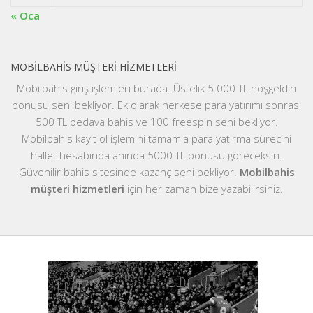
« Oca
MOBILBAHIS MÜŞTERI HIZMETLERI
Mobilbahis giriş işlemleri burada. Üstelik 5.000 TL hoşgeldin
bonusu seni bekliyor. Ek olarak herkese para yatırımı sonrası
500 TL bedava bahis ve 100 freespin seni bekliyor.
Mobilbahis kayıt ol işlemini tamamla para yatırma sürecini
hallet hesabında anında 5000 TL bonusu göreceksin.
Güvenilir bahis sitesinde kazanç seni bekliyor.
Mobilbahis
müşteri hizmetleri
için her zaman bize yazabilirsiniz.