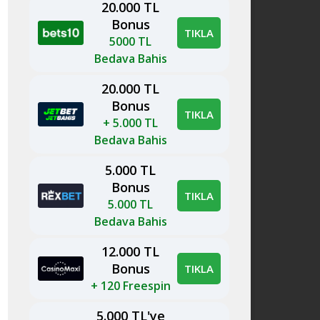
20.000 TL
Bonus
TIKLA
5000 TL
Bedava Bahis
20.000 TL
Bonus
TIKLA
+ 5.000 TL
Bedava Bahis
5.000 TL
Bonus
TIKLA
5.000 TL
Bedava Bahis
12.000 TL
Bonus
TIKLA
+ 120 Freespin
5.000 TL'ye