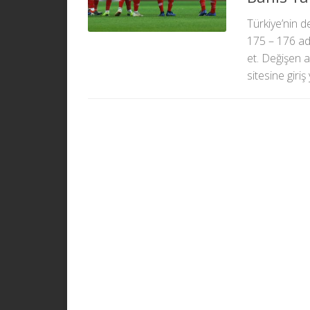
Türkiye’nin d
175 – 176 ad
et. Değişen a
sitesine giriş