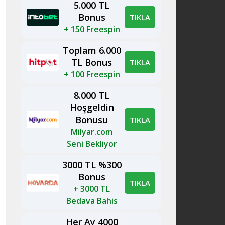
5.000 TL
Bonus
TIKLA
+ 150 Freespin
Toplam 6.000
TL Bonus
TIKLA
+ 100 Freespin
8.000 TL
Hoşgeldin
Bonusu
TIKLA
Milyar.com
Seni Bekliyor
3000 TL %300
Bonus
TIKLA
+ 3000 TL
Bedava Bahis
Her Ay 4000