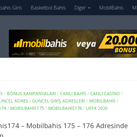
bahis Giris
Basketbol Bahis
Diger
MobilBahis
Mo
IS
/
BONUS KAMPANYALARI
/
CANLI BAHIS
/
CANLI CASINO
/
ÜNCEL ADRES
/
GÜNCEL GIRIŞ ADRESLERI
/
MOBILBAHIS
/
174
/
MOBILBAHIS175
/
MOBILBAHIS176
/
UEFA 2020
is174 – Mobilbahis 175 – 176 Adresinde
p