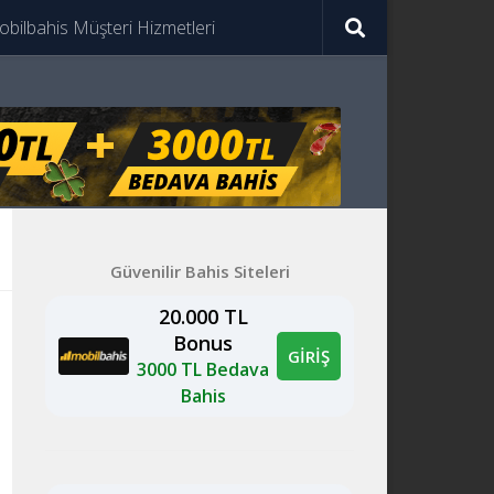
bilbahis Müşteri Hizmetleri
Güvenilir Bahis Siteleri
20.000 TL
Bonus
GİRİŞ
3000 TL Bedava
Bahis