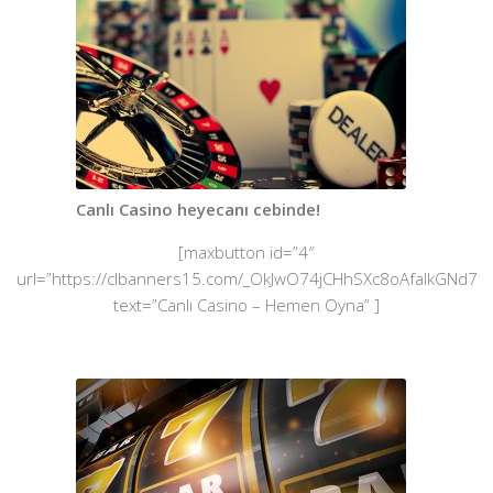
Canlı Casino heyecanı cebinde!
[maxbutton id=”4″
url=”https://clbanners15.com/_OkJwO74jCHhSXc8oAfaIkGNd7Zg
text=”Canlı Casino – Hemen Oyna” ]