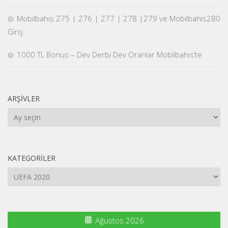
Mobilbahis 275 | 276 | 277 | 278 |279 ve Mobilbahis280
Giriş
1000 TL Bonus – Dev Derbi Dev Oranlar Mobilbahis’te
ARŞIVLER
Arşivler
KATEGORILER
Kategoriler
Ağustos 2026