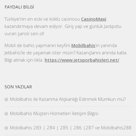
FAYDALI BILGI
Türkiye’nin en eski ve köklü casinosu
CasinoMaxi
kazandırmaya devam ediyor. Giriş yap ve günlük Jackpotu
vuran şanslı sen ol!
Mobil de bahis yapmanın keyfini
Mobilbahis
‘in yanında
Jetbahis’le de yaşamak ister misin? Kazançlarını anında katla.
Bilgi almak için tıkla.
https://www.jetsporbahisleri.net/
SON YAZILAR
Mobilbahis ile Kazanma Alışkanlığı Edinmek Mümkün mü?
Mobilbahis Müşteri Hizmetleri İletişim Bilgisi
Mobilbahis 283 | 284 | 285 | 286 |287 ve Mobilbahis288