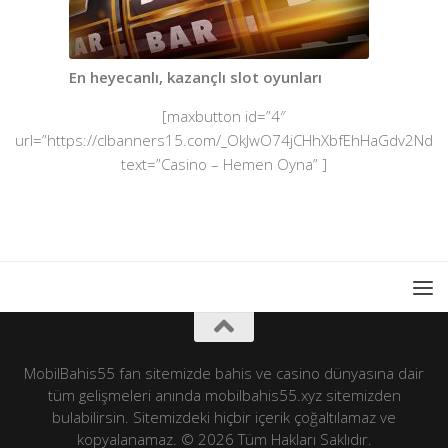
En heyecanlı, kazançlı slot oyunları
[maxbutton id=”4″
url=”https://clbanners15.com/_OkJwO74jCHhXbfEhHaGdv2Nd7Z
text=”Casino – Hemen Oyna” ]
MobilBahis55 fan sitemizde bahis ve casino dünyasına dair
tüm gelişmeleri anında mobilbahis55.xyz sitemizden
bulabilirsin. Sitemizdeki hiçbir içerik çoğaltılamaz ve
kopyalanamaz. © 2026 Tüm Hakları Saklıdır.