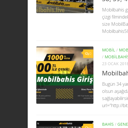
Mobilbahis g
çizgi filmin
size MobilBa
Mobilbahis50 
MOBIL
/
MOB
0
/
MOBILBAHI
23 OCAK 201
Mobilbah
Bugün 34 yar
olsun aşağıda
sağlayabilirs
url=”http://bi
BAHIS
/
GENE
0