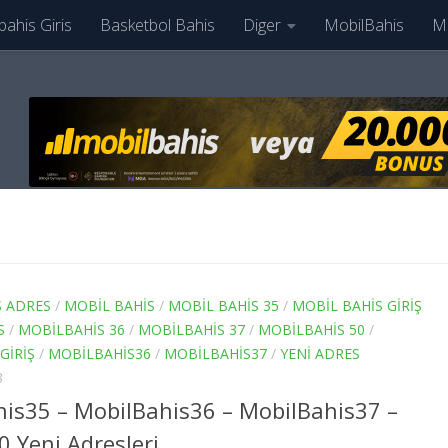
bahis Giris
Basketbol Bahis
Diger
MobilBahis
Mo
Ş ADRES
/
MOBIL BAHIS
/
MOBIL BAHIS 35
/
MOBIL BAHIS GIRIŞ
S
/
MOBILBAHIS 36
/
MOBILBAHIS 37
/
MOBILBAHIS 50
/
GIRIŞ
/
MOBILBAHIS36
/
MOBILBAHIS37
/
YENI ADRES
8
is35 – MobilBahis36 – MobilBahis37 –
0 Yeni Adresleri