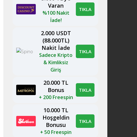
Varan
TIKLA
%100 Nakit
İade!
2.000 USDT
(88.000TL)
Nakit İade
TIKLA
Sadece Kripto
& Kimliksiz
Giriş
20.000 TL
Bonus
TIKLA
+ 200 Freespin
10.000 TL
Hoşgeldin
TIKLA
Bonusu
+ 50 Freespin