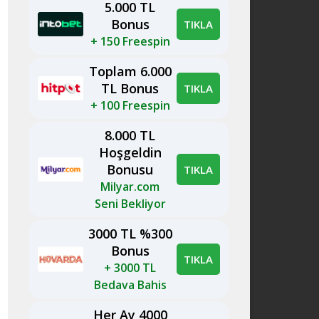
5.000 TL
Bonus
TIKLA
+ 150 Freespin
Toplam 6.000
TL Bonus
TIKLA
+ 100 Freespin
8.000 TL
Hoşgeldin
Bonusu
TIKLA
Milyar.com
Seni Bekliyor
3000 TL %300
Bonus
TIKLA
+ 3000 TL
Bedava Bahis
Her Ay 4000