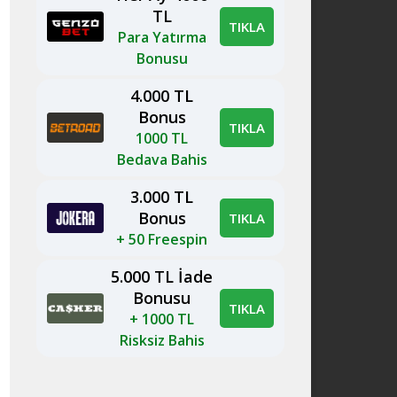
TL
TIKLA
Para Yatırma
Bonusu
4.000 TL
Bonus
TIKLA
1000 TL
Bedava Bahis
3.000 TL
Bonus
TIKLA
+ 50 Freespin
5.000 TL İade
Bonusu
TIKLA
+ 1000 TL
Risksiz Bahis