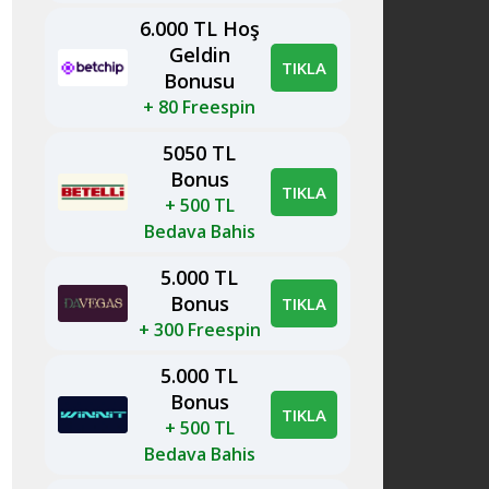
6.000 TL Hoş
Geldin
TIKLA
Bonusu
+ 80 Freespin
5050 TL
Bonus
TIKLA
+ 500 TL
Bedava Bahis
5.000 TL
Bonus
TIKLA
+ 300 Freespin
5.000 TL
Bonus
TIKLA
+ 500 TL
Bedava Bahis