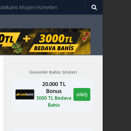
bilbahis Müşteri Hizmetleri
Güvenilir Bahis Siteleri
20.000 TL
Bonus
GİRİŞ
3000 TL Bedava
Bahis