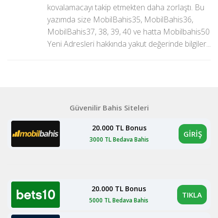
kovalamacayı takip etmekten daha zorlaştı. Bu
yazımda size MobilBahis35, MobilBahis36,
MobilBahis37, 38, 39, 40 ve hatta Mobilbahis50
Yeni Adresleri hakkında yakut değerinde bilgiler...
Güvenilir Bahis Siteleri
20.000 TL Bonus
GİRİŞ
3000 TL Bedava Bahis
20.000 TL Bonus
TIKLA
5000 TL Bedava Bahis