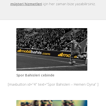
müşteri hizmetleri
için her zaman bize yazabilirsiniz.
Spor Bahisleri cebinde
[maxbutton id=”4″ text=”Spor Bahisleri – Hemen Oyna” ]