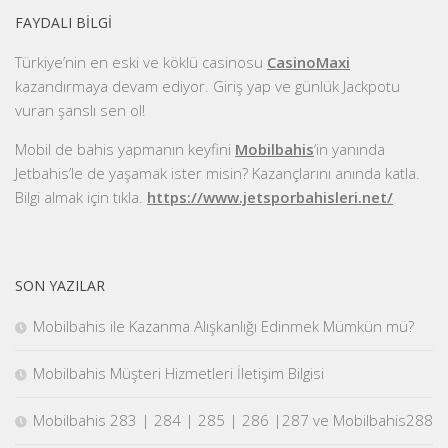
FAYDALI BILGI
Türkiye’nin en eski ve köklü casinosu
CasinoMaxi
kazandırmaya devam ediyor. Giriş yap ve günlük Jackpotu
vuran şanslı sen ol!
Mobil de bahis yapmanın keyfini
Mobilbahis
‘in yanında
Jetbahis’le de yaşamak ister misin? Kazançlarını anında katla.
Bilgi almak için tıkla.
https://www.jetsporbahisleri.net/
SON YAZILAR
Mobilbahis ile Kazanma Alışkanlığı Edinmek Mümkün mü?
Mobilbahis Müşteri Hizmetleri İletişim Bilgisi
Mobilbahis 283 | 284 | 285 | 286 |287 ve Mobilbahis288