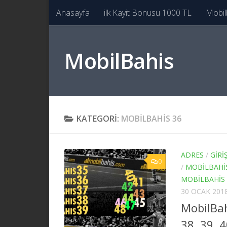
Anasayfa
ilk Kayit Bonusu 1000 TL
Mobil
İçeriğe geç
MobilBahis
KATEGORI:
MOBILBAHIS 36
ADRES
/
GIRI
0
/
MOBILBAHI
MOBILBAHIS 
30 OCAK 201
MobilBah
38, 39, 4