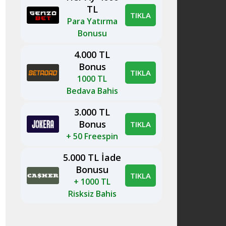
TL
TIKLA
Para Yatırma
Bonusu
4.000 TL
Bonus
TIKLA
1000 TL
Bedava Bahis
3.000 TL
Bonus
TIKLA
+ 50 Freespin
5.000 TL İade
Bonusu
TIKLA
+ 1000 TL
Risksiz Bahis