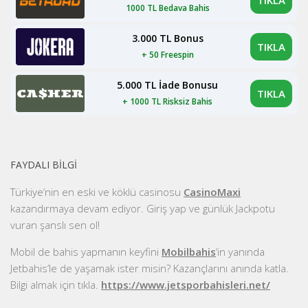
TIKLA
1000 TL Bedava Bahis
3.000 TL Bonus
TIKLA
+ 50 Freespin
5.000 TL İade Bonusu
TIKLA
+ 1000 TL Risksiz Bahis
FAYDALI BILGI
Türkiye’nin en eski ve köklü casinosu
CasinoMaxi
kazandırmaya devam ediyor. Giriş yap ve günlük Jackpotu
vuran şanslı sen ol!
Mobil de bahis yapmanın keyfini
Mobilbahis
‘in yanında
Jetbahis’le de yaşamak ister misin? Kazançlarını anında katla.
Bilgi almak için tıkla.
https://www.jetsporbahisleri.net/