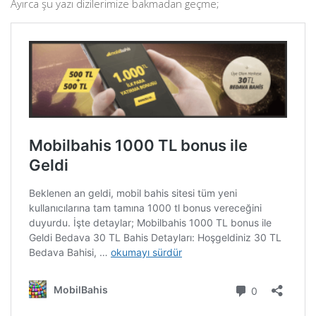
Ayırca şu yazı dizilerimize bakmadan geçme;