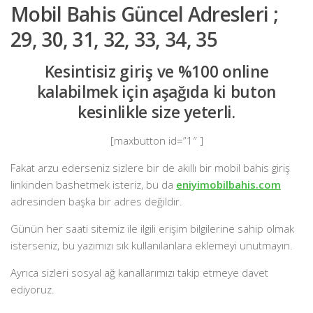
Mobil Bahis Güncel Adresleri ;
29, 30, 31, 32, 33, 34, 35
Kesintisiz giriş ve %100 online
kalabilmek için aşağıda ki buton
kesinlikle size yeterli.
[maxbutton id=”1″ ]
Fakat arzu ederseniz sizlere bir de akıllı bir mobil bahis giriş
linkinden bashetmek isteriz, bu da
eniyimobilbahis.com
adresinden başka bir adres değildir.
Günün her saati sitemiz ile ilgili erişim bilgilerine sahip olmak
isterseniz, bu yazımızı sık kullanılanlara eklemeyi unutmayın.
Ayrıca sizleri sosyal ağ kanallarımızı takip etmeye davet
ediyoruz.