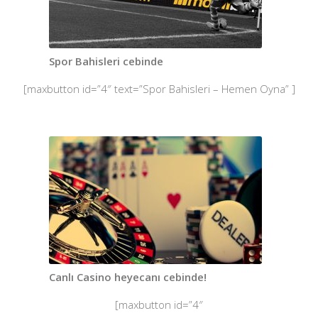
Spor Bahisleri cebinde
[maxbutton id=”4″ text=”Spor Bahisleri – Hemen Oyna” ]
Canlı Casino heyecanı cebinde!
[maxbutton id=”4″