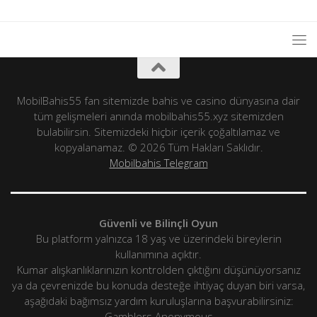
MobilBahis55 fan sitemizde bahis ve casino dünyasına dair
tüm gelişmeleri anında mobilbahis55.xyz sitemizden
bulabilirsin. Sitemizdeki hiçbir içerik çoğaltılamaz ve
kopyalanamaz. © 2026 Tüm Hakları Saklıdır.
Mobilbahis Telegram
Güvenli ve Bilinçli Oyun
Bu platform yalnızca 18 yaş ve üzerindeki bireylerin
kullanımına açıktır.
Kumar alışkanlıklarınızın kontrolden çıktığını düşünüyorsanız
ya da çevrenizde bu konuda desteğe ihtiyaç duyan biri varsa,
aşağıdaki bağımsız yardım kuruluşlarına başvurabilirsiniz:
Gamblers Anonymous