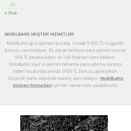
31
« Oca
MOBILBAHIS MÜŞTERI HIZMETLERI
Mobilbahis giriş işlemleri burada. Üstelik 5.000 TL hoşgeldin
bonusu seni bekliyor. Ek olarak herkese para yatırımı sonrası
500 TL bedava bahis ve 100 freespin seni bekliyor.
Mobilbahis kayıt ol işlemini tamamla para yatırma sürecini
hallet hesabında anında 5000 TL bonusu göreceksin.
Güvenilir bahis sitesinde kazanç seni bekliyor.
Mobilbahis
müşteri hizmetleri
için her zaman bize yazabilirsiniz.