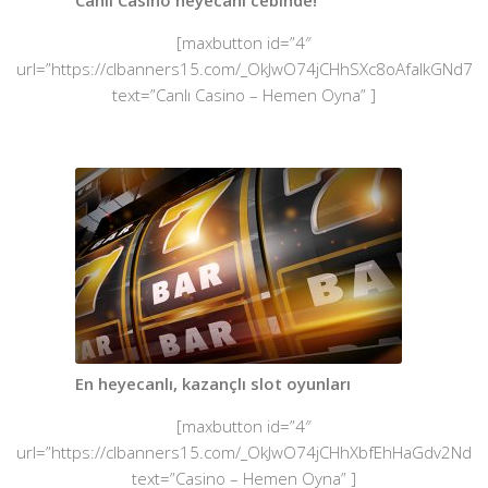
Canlı Casino heyecanı cebinde!
[maxbutton id=”4″
url=”https://clbanners15.com/_OkJwO74jCHhSXc8oAfaIkGNd7Zg
text=”Canlı Casino – Hemen Oyna” ]
En heyecanlı, kazançlı slot oyunları
[maxbutton id=”4″
url=”https://clbanners15.com/_OkJwO74jCHhXbfEhHaGdv2Nd7Z
text=”Casino – Hemen Oyna” ]