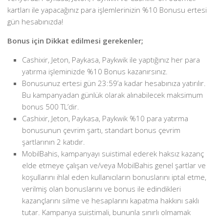
kartları ile yapacağınız para işlemlerinizin %10 Bonusu ertesi
gün hesabınızda!
Bonus için Dikkat edilmesi gerekenler;
Cashixir, Jeton, Paykasa, Paykwik ile yaptığınız her para
yatırma işleminizde %10 Bonus kazanırsınız.
Bonusunuz ertesi gün 23:59’a kadar hesabınıza yatırılır.
Bu kampanyadan günlük olarak alınabilecek maksimum
bonus 500 TL’dir.
Cashixir, Jeton, Paykasa, Paykwik %10 para yatırma
bonusunun çevrim şartı, standart bonus çevrim
şartlarının 2 katıdır.
MobilBahis, kampanyayı suistimal ederek haksız kazanç
elde etmeye çalışan ve/veya MobilBahis genel şartlar ve
koşullarını ihlal eden kullanıcıların bonuslarını iptal etme,
verilmiş olan bonuslarını ve bonus ile edindikleri
kazançlarını silme ve hesaplarını kapatma hakkını saklı
tutar. Kampanya suistimali, bununla sınırlı olmamak