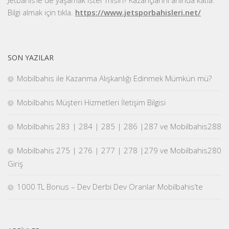
Jetbahis’le de yaşamak ister misin? Kazançlarını anında katla.
Bilgi almak için tıkla.
https://www.jetsporbahisleri.net/
SON YAZILAR
Mobilbahis ile Kazanma Alışkanlığı Edinmek Mümkün mü?
Mobilbahis Müşteri Hizmetleri İletişim Bilgisi
Mobilbahis 283 | 284 | 285 | 286 |287 ve Mobilbahis288
Mobilbahis 275 | 276 | 277 | 278 |279 ve Mobilbahis280
Giriş
1000 TL Bonus – Dev Derbi Dev Oranlar Mobilbahis’te