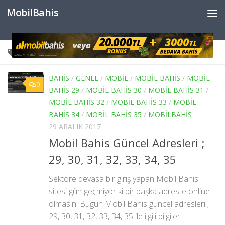
MobilBahis
İçeriğe geç
ETIKET:
MOBILBAHIS30
BAHIS
/
GENEL
/
MOBIL
/
MOBIL BAHIS
/
MOBIL
0
BAHIS 29
/
MOBIL BAHIS 30
/
MOBIL BAHIS 31
/
MOBIL BAHIS 32
/
MOBIL BAHIS 33
/
MOBIL
BAHIS 34
/
MOBIL BAHIS 35
/
MOBILBAHIS
29 ARALIK 2017
Mobil Bahis Güncel Adresleri ;
29, 30, 31, 32, 33, 34, 35
Sektöre devasa bir giriş yapan Mobil Bahis
sitesi gün geçmiyor ki bir başka adreste online
olmasın. Bugün Mobil Bahis güncel adresleri ;
29, 30, 31, 32, 33, 34, 35 ile ilgili bilgiler