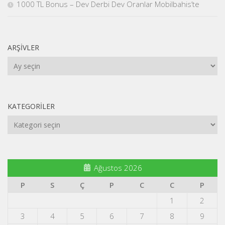
1000 TL Bonus – Dev Derbi Dev Oranlar Mobilbahis’te
ARŞIVLER
Arşivler
KATEGORILER
Kategoriler
Ağustos 2026
P
S
Ç
P
C
C
P
1
2
3
4
5
6
7
8
9