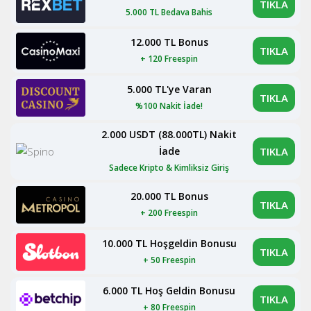
TIKLA
5.000 TL Bedava Bahis
12.000 TL Bonus
TIKLA
+ 120 Freespin
5.000 TL'ye Varan
TIKLA
%100 Nakit İade!
2.000 USDT (88.000TL) Nakit
İade
TIKLA
Sadece Kripto & Kimliksiz Giriş
20.000 TL Bonus
TIKLA
+ 200 Freespin
10.000 TL Hoşgeldin Bonusu
TIKLA
+ 50 Freespin
6.000 TL Hoş Geldin Bonusu
TIKLA
+ 80 Freespin