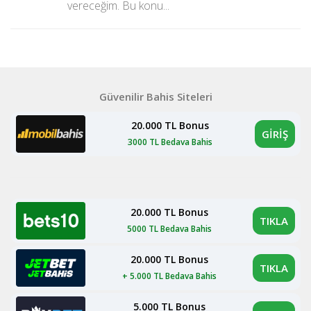
vereceğim. Bu konu...
Güvenilir Bahis Siteleri
20.000 TL Bonus
GİRİŞ
3000 TL Bedava Bahis
20.000 TL Bonus
TIKLA
5000 TL Bedava Bahis
20.000 TL Bonus
TIKLA
+ 5.000 TL Bedava Bahis
5.000 TL Bonus