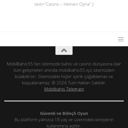
text=”Casino – Hemen Oyna” ]
MobilBahis55 fan sitemizde bahis ve casino dünyasına dair
tüm gelişmeleri anında mobilbahis55.xyz sitemizden
bulabilirsin. Sitemizdeki hiçbir içerik çoğaltılamaz ve
kopyalanamaz. © 2026 Tüm Hakları Saklıdır.
Mobilbahis Telegram
Güvenli ve Bilinçli Oyun
Bu platform yalnızca 18 yaş ve üzerindeki bireylerin
kullanımına açıktır.