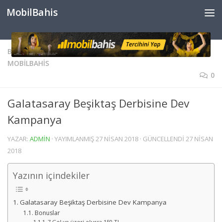
MobilBahis
İçeriğe geç
BEŞIKTAŞ
/
BONUS
/
DERBI BONUSU
/
GALATASARAY
/
MOBILBAHIS
0
Galatasaray Beşiktaş Derbisine Dev
Kampanya
YAZAR:
ADMIN
· YAYIMLANMIŞ
27 NISAN 2018
· GÜNCELLENDI
27 NISAN
2018
Yazının içindekiler
Galatasaray Beşiktaş Derbisine Dev Kampanya
Bonuslar
7 Gol ve üzeri olursa 150 TL