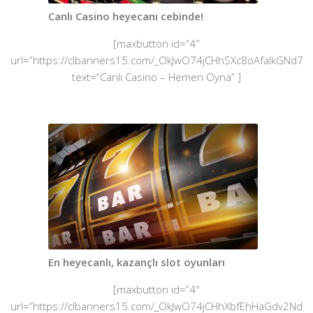
Canlı Casino heyecanı cebinde!
[maxbutton id=”4″
url=”https://clbanners15.com/_OkJwO74jCHhSXc8oAfaIkGNd7Zg
text=”Canlı Casino – Hemen Oyna” ]
En heyecanlı, kazançlı slot oyunları
[maxbutton id=”4″
url=”https://clbanners15.com/_OkJwO74jCHhXbfEhHaGdv2Nd7Z