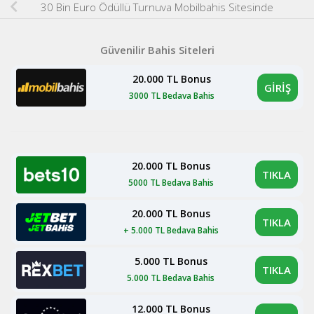
30 Bin Euro Ödüllü Turnuva Mobilbahis Sitesinde
Güvenilir Bahis Siteleri
20.000 TL Bonus
GİRİŞ
3000 TL Bedava Bahis
20.000 TL Bonus
TIKLA
5000 TL Bedava Bahis
20.000 TL Bonus
TIKLA
+ 5.000 TL Bedava Bahis
5.000 TL Bonus
TIKLA
5.000 TL Bedava Bahis
12.000 TL Bonus