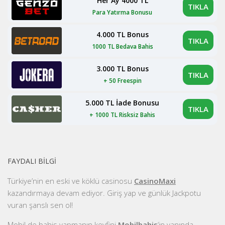
Her Ay 4000 TL
TIKLA
Para Yatırma Bonusu
4.000 TL Bonus
TIKLA
1000 TL Bedava Bahis
3.000 TL Bonus
TIKLA
+ 50 Freespin
5.000 TL İade Bonusu
TIKLA
+ 1000 TL Risksiz Bahis
FAYDALI BILGI
Türkiye’nin en eski ve köklü casinosu
CasinoMaxi
kazandırmaya devam ediyor. Giriş yap ve günlük Jackpotu
vuran şanslı sen ol!
Mobil de bahis yapmanın keyfini
Mobilbahis
‘in yanında