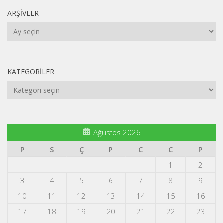
ARŞIVLER
Arşivler
KATEGORILER
Kategoriler
Ağustos 2026
P
S
Ç
P
C
C
P
1
2
3
4
5
6
7
8
9
10
11
12
13
14
15
16
17
18
19
20
21
22
23