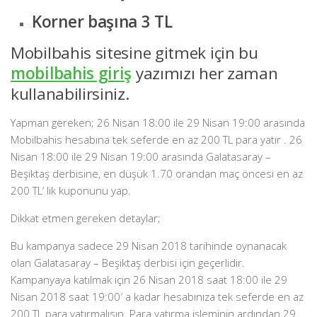
Korner başına 3 TL
Mobilbahis sitesine gitmek için bu
mobilbahis giriş
yazımızı her zaman
kullanabilirsiniz.
Yapman gereken; 26 Nisan 18:00 ile 29 Nisan 19:00 arasında
Mobilbahis hesabına tek seferde en az 200 TL para yatır . 26
Nisan 18:00 ile 29 Nisan 19:00 arasında Galatasaray –
Beşiktaş derbisine, en düşük 1.70 orandan maç öncesi en az
200 TL’ lik kuponunu yap.
Dikkat etmen gereken detaylar;
Bu kampanya sadece 29 Nisan 2018 tarihinde oynanacak
olan Galatasaray – Beşiktaş derbisi için geçerlidir.
Kampanyaya katılmak için 26 Nisan 2018 saat 18:00 ile 29
Nisan 2018 saat 19:00′ a kadar hesabınıza tek seferde en az
200 TL para yatırmalısın. Para yatırma işleminin ardından 29