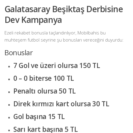
Galatasaray Beşiktaş Derbisine
Dev Kampanya
Ezeli rekabet bonusla taçlandırılıyor, Mobilbahis bu
muhteşem futbol seyrine şu bonusları vereceğini duyurdu:
Bonuslar
7 Gol ve üzeri olursa 150 TL
0 – 0 biterse 100 TL
Penaltı olursa 50 TL
Direk kırmızı kart olursa 30 TL
Gol başına 15 TL
Sarı kart başına 5 TL