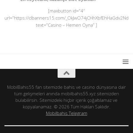
[maxbutton id=”4″
url=”https://clbanners15.com/_OkJwO74jCHhXbfEhHaGdv2Nd7Z
text=”Casino – Hemen Oyna” ]
MobilBahis55 fan sitemizde bahis ve casino dünyasına dair
tüm gelişmeleri anında mobilbahis55.xyz sitemizden
bulabilirsin. Sitemizdeki hiçbir içerik çoğaltılamaz ve
kopyalanamaz. © 2026 Tüm Hakları Saklıdır.
Mobilbahis Telegram