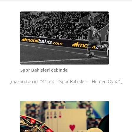
Spor Bahisleri cebinde
[maxbutton id=”4″ text=”Spor Bahisleri – Hemen Oyna” ]