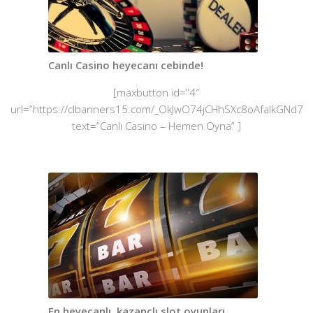
Canlı Casino heyecanı cebinde!
[maxbutton id=”4″
url=”https://clbanners15.com/_OkJwO74jCHhSXc8oAfaIkGNd7Zg
text=”Canlı Casino – Hemen Oyna” ]
En heyecanlı, kazançlı slot oyunları