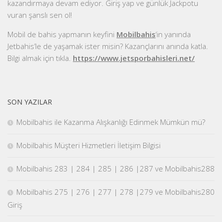
kazandırmaya devam ediyor. Giriş yap ve günlük Jackpotu
vuran şanslı sen ol!
Mobil de bahis yapmanın keyfini
Mobilbahis
‘in yanında
Jetbahis’le de yaşamak ister misin? Kazançlarını anında katla.
Bilgi almak için tıkla.
https://www.jetsporbahisleri.net/
SON YAZILAR
Mobilbahis ile Kazanma Alışkanlığı Edinmek Mümkün mü?
Mobilbahis Müşteri Hizmetleri İletişim Bilgisi
Mobilbahis 283 | 284 | 285 | 286 |287 ve Mobilbahis288
Mobilbahis 275 | 276 | 277 | 278 |279 ve Mobilbahis280
Giriş