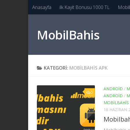
Anasayfa
ilk Kayit Bonusu 1000 TL
Mobil
İçeriğe geç
MobilBahis
KATEGORI:
MOBILBAHIS APK
ANDROID
/
M
0
ANDROID
/
M
MOBILBAHIS 
18 HAZIRAN 
Mobilbah