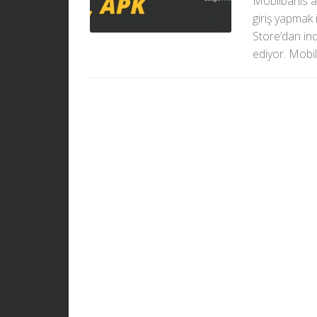
Mobilbahis a
giriş yapmak
Store’dan ind
ediyor. Mobil