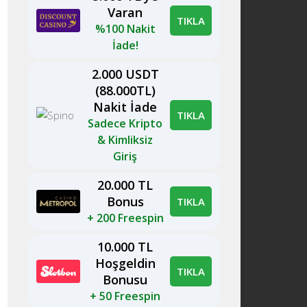
Varan
TIKLA
%100 Nakit
İade!
2.000 USDT
(88.000TL)
Nakit İade
TIKLA
Sadece Kripto
& Kimliksiz
Giriş
20.000 TL
Bonus
TIKLA
+ 200 Freespin
10.000 TL
Hoşgeldin
TIKLA
Bonusu
+ 50 Freespin