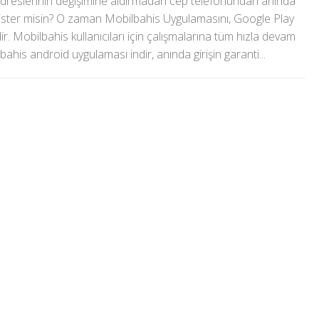
dreslerinin değişimine aldırmadan cep telefonundan anında
 ister misin? O zaman Mobilbahis Uygulamasını, Google Play
ir. Mobilbahis kullanıcıları için çalışmalarına tüm hızla devam
bahis android uygulaması indir, anında girişin garanti...