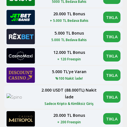
5000 TL Bedava Bahis
20.000 TL Bonus
TIKLA
+ 5.000 TL Bedava Bahis
5.000 TL Bonus
TIKLA
5.000 TL Bedava Bahis
12.000 TL Bonus
TIKLA
+ 120 Freespin
5.000 TL'ye Varan
TIKLA
%100 Nakit İade!
2.000 USDT (88.000TL) Nakit
İade
TIKLA
Sadece Kripto & Kimliksiz Giriş
20.000 TL Bonus
TIKLA
+ 200 Freespin