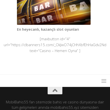
En heyecanlı, kazançlı slot oyunları
[maxbutton id=”4″
url=”https://clbanners15.com/_OkJwO74jCHhXbfEhHaGdv2Nd7Z
text=”Casino – Hemen Oyna” ]
MobilBahis55 fan sitemizde bahis ve casino dünyasına dair
tüm gelişmeleri anında mobilbahis55.xyz sitemizden