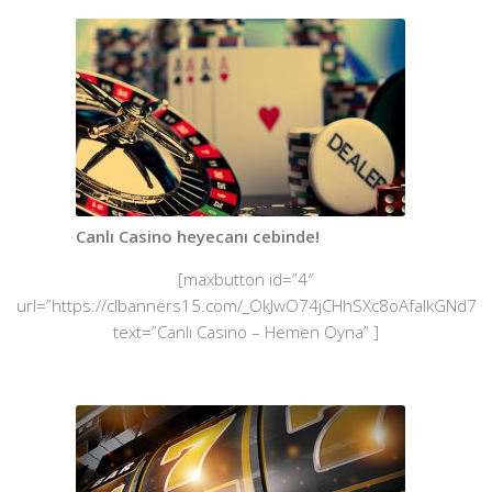
Canlı Casino heyecanı cebinde!
[maxbutton id=”4″
url=”https://clbanners15.com/_OkJwO74jCHhSXc8oAfaIkGNd7Zg
text=”Canlı Casino – Hemen Oyna” ]