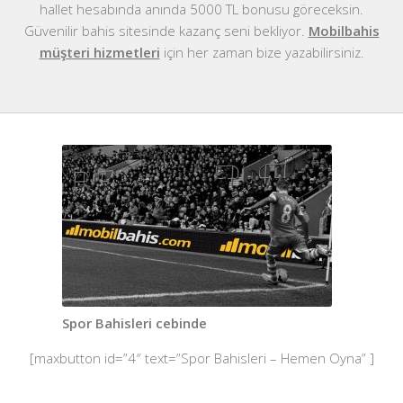
hallet hesabında anında 5000 TL bonusu göreceksin.
Güvenilir bahis sitesinde kazanç seni bekliyor.
Mobilbahis
müşteri hizmetleri
için her zaman bize yazabilirsiniz.
Spor Bahisleri cebinde
[maxbutton id=”4″ text=”Spor Bahisleri – Hemen Oyna” ]