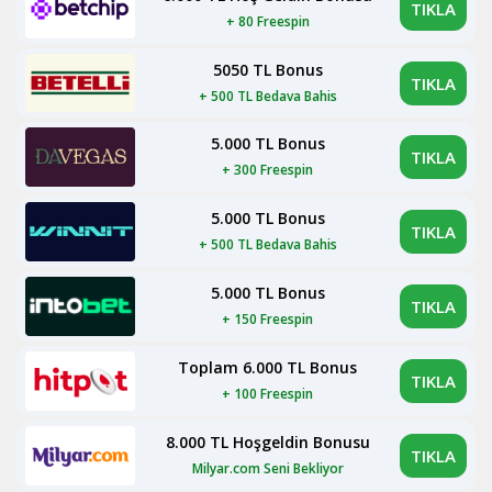
TIKLA
+ 80 Freespin
5050 TL Bonus
TIKLA
+ 500 TL Bedava Bahis
5.000 TL Bonus
TIKLA
+ 300 Freespin
5.000 TL Bonus
TIKLA
+ 500 TL Bedava Bahis
5.000 TL Bonus
TIKLA
+ 150 Freespin
Toplam 6.000 TL Bonus
TIKLA
+ 100 Freespin
8.000 TL Hoşgeldin Bonusu
TIKLA
Milyar.com Seni Bekliyor