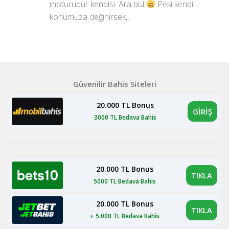
moturudur kendisi. Ara bul
Peki kendi
konumuza değinirsek,...
Güvenilir Bahis Siteleri
20.000 TL Bonus
GİRİŞ
3000 TL Bedava Bahis
20.000 TL Bonus
TIKLA
5000 TL Bedava Bahis
20.000 TL Bonus
TIKLA
+ 5.000 TL Bedava Bahis