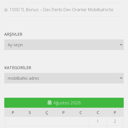
1000 TL Bonus – Dev Derbi Dev Oranlar Mobilbahis’te
ARŞIVLER
Arşivler
KATEGORILER
Kategoriler
Ağustos 2026
P
S
Ç
P
C
C
P
1
2