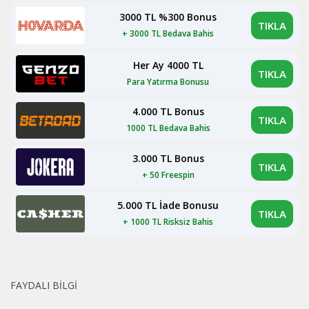
3000 TL %300 Bonus
TIKLA
+ 3000 TL Bedava Bahis
Her Ay 4000 TL
TIKLA
Para Yatırma Bonusu
4.000 TL Bonus
TIKLA
1000 TL Bedava Bahis
3.000 TL Bonus
TIKLA
+ 50 Freespin
5.000 TL İade Bonusu
TIKLA
+ 1000 TL Risksiz Bahis
FAYDALI BILGI