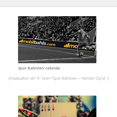
Spor Bahisleri cebinde
[maxbutton id=”4″ text=”Spor Bahisleri – Hemen Oyna” ]