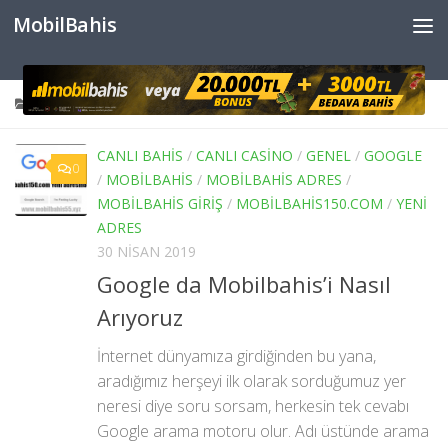
MobilBahis
İçeriğe geç
KATEGORI:
GOOGLE
CANLI BAHIS
/
CANLI CASINO
/
GENEL
/
GOOGLE
0
/
MOBILBAHIS
/
MOBILBAHIS ADRES
/
MOBILBAHIS GIRIŞ
/
MOBILBAHIS150.COM
/
YENI
ADRES
30 NISAN 2019
Google da Mobilbahis’i Nasıl
Arıyoruz
İnternet dünyamıza girdiğinden bu yana,
aradığımız herşeyi ilk olarak sorduğumuz yer
neresi diye soru sorsam, herkesin tek cevabı
Google arama motoru olur. Adı üstünde arama