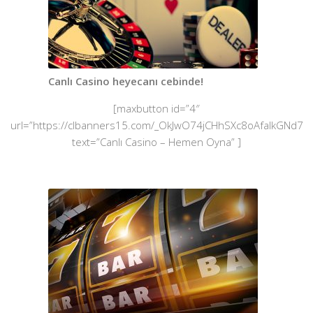
Canlı Casino heyecanı cebinde!
[maxbutton id=”4″
url=”https://clbanners15.com/_OkJwO74jCHhSXc8oAfaIkGNd7Zg
text=”Canlı Casino – Hemen Oyna” ]