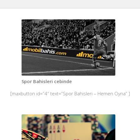
Spor Bahisleri cebinde
[maxbutton id=”4″ text=”Spor Bahisleri – Hemen Oyna” ]