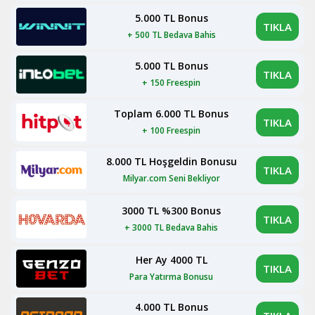
5.000 TL Bonus
TIKLA
+ 500 TL Bedava Bahis
5.000 TL Bonus
TIKLA
+ 150 Freespin
Toplam 6.000 TL Bonus
TIKLA
+ 100 Freespin
8.000 TL Hoşgeldin Bonusu
TIKLA
Milyar.com Seni Bekliyor
3000 TL %300 Bonus
TIKLA
+ 3000 TL Bedava Bahis
Her Ay 4000 TL
TIKLA
Para Yatırma Bonusu
4.000 TL Bonus