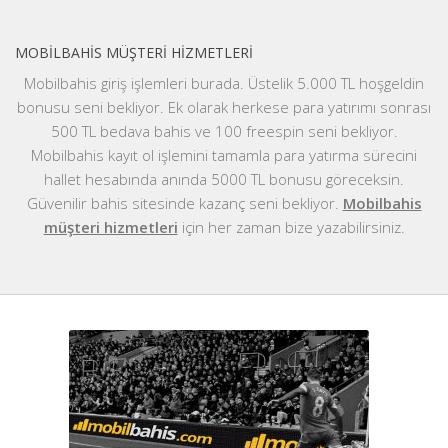
MOBILBAHIS MÜŞTERI HIZMETLERI
Mobilbahis giriş işlemleri burada. Üstelik 5.000 TL hoşgeldin
bonusu seni bekliyor. Ek olarak herkese para yatırımı sonrası
500 TL bedava bahis ve 100 freespin seni bekliyor.
Mobilbahis kayıt ol işlemini tamamla para yatırma sürecini
hallet hesabında anında 5000 TL bonusu göreceksin.
Güvenilir bahis sitesinde kazanç seni bekliyor.
Mobilbahis
müşteri hizmetleri
için her zaman bize yazabilirsiniz.