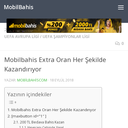
MobilBahis
İçeriğe geç
200 TL BEDAVA BAHIS
/
MOBILBAHIS EXTRA ORAN
/
UEFA
/
UEFA AVRUPA LIGI
/
UEFA ŞAMPIYONLAR LIGI
0
Mobilbahis Extra Oran Her Şekilde
Kazandırıyor
YAZAR:
MOBILBAHISCOM
·
18 EYLÜL 2018
Yazının içindekiler
Mobilbahis Extra Oran Her Şekilde Kazandırıyor
[maxbutton id=”1″ ]
200 TL Bedava Bahis Kazan
Heyecanı Cebinde Yaşa!