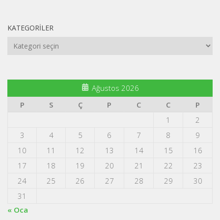
KATEGORILER
Kategoriler
Ağustos 2026
P
S
Ç
P
C
C
P
1
2
3
4
5
6
7
8
9
10
11
12
13
14
15
16
17
18
19
20
21
22
23
24
25
26
27
28
29
30
31
« Oca