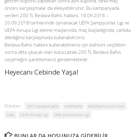
getiren kuponu yaptıktan sonra aynı kupona, farklı maç
öncesi karşılaşmalar da ekleyebilirsiniz. Bu kampanyada
verilen 200 TL Bedava Bahis hakkını; 18.09.2018 –
20.09.2018 tarihlerinde oynanacak UEFA Şampiyonlar Ligi ve
UEFA Avrupa Ligi eleme maçlarında, maç başladığında, canlıda
dilediğiniz karşılaşmada kullanabilirsiniz.
Bedava Bahis hakkını kullanabilmeniz için bahisini seçtikten
sonra altta çıkacak olan kutucuktaki 200 TL Bedava Bahis
seçeneğini işaretlemeniz gerekmektedir.
Heyecanı Cebinde Yaşa!
Etiketler:
200 tl bedava bahis
mobilbahis
Mobilbahis Extra Oran
Uefa
UEFA Avrupa Ligi
Uefa Şampiyonlar Ligi
BUNLAR DA HOŞUNUZA GIDEBILIR...