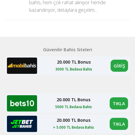
bahis, hem çok rahat alınıyor hemde
kazandırıyor, detaylara geçelim;...
Güvenilir Bahis Siteleri
20.000 TL Bonus
GİRİŞ
3000 TL Bedava Bahis
20.000 TL Bonus
TIKLA
5000 TL Bedava Bahis
20.000 TL Bonus
TIKLA
+ 5.000 TL Bedava Bahis