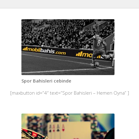
Spor Bahisleri cebinde
[maxbutton id=”4″ text=”Spor Bahisleri – Hemen Oyna” ]