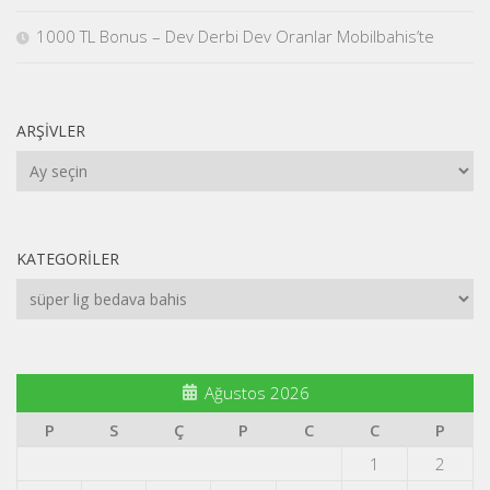
1000 TL Bonus – Dev Derbi Dev Oranlar Mobilbahis’te
ARŞIVLER
Arşivler
KATEGORILER
Kategoriler
Ağustos 2026
P
S
Ç
P
C
C
P
1
2