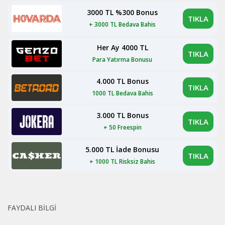
3000 TL %300 Bonus
TIKLA
+ 3000 TL Bedava Bahis
Her Ay 4000 TL
TIKLA
Para Yatırma Bonusu
4.000 TL Bonus
TIKLA
1000 TL Bedava Bahis
3.000 TL Bonus
TIKLA
+ 50 Freespin
5.000 TL İade Bonusu
TIKLA
+ 1000 TL Risksiz Bahis
FAYDALI BILGI