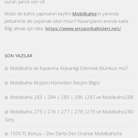
vuran şanslı sen ol!
Mobil de bahis yapmanın keyfini
Mobilbahis
‘in yanında
Jetbahis’le de yaşamak ister misin? Kazançlarını anında katla.
Bilgi almak için tıkla.
https://www.jetsporbahisleri.net/
SON YAZILAR
Mobilbahis ile Kazanma Alışkanlığı Edinmek Mümkün mü?
Mobilbahis Müşteri Hizmetleri İletişim Bilgisi
Mobilbahis 283 | 284 | 285 | 286 |287 ve Mobilbahis288
Mobilbahis 275 | 276 | 277 | 278 |279 ve Mobilbahis280
Giriş
1000 TL Bonus – Dev Derbi Dev Oranlar Mobilbahis’te