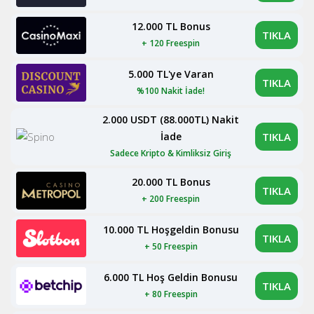
12.000 TL Bonus
TIKLA
+ 120 Freespin
5.000 TL'ye Varan
TIKLA
%100 Nakit İade!
2.000 USDT (88.000TL) Nakit
İade
TIKLA
Sadece Kripto & Kimliksiz Giriş
20.000 TL Bonus
TIKLA
+ 200 Freespin
10.000 TL Hoşgeldin Bonusu
TIKLA
+ 50 Freespin
6.000 TL Hoş Geldin Bonusu
TIKLA
+ 80 Freespin