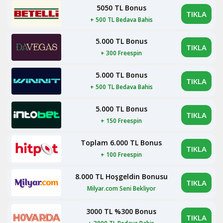
5050 TL Bonus
TIKLA
+ 500 TL Bedava Bahis
5.000 TL Bonus
TIKLA
+ 300 Freespin
5.000 TL Bonus
TIKLA
+ 500 TL Bedava Bahis
5.000 TL Bonus
TIKLA
+ 150 Freespin
Toplam 6.000 TL Bonus
TIKLA
+ 100 Freespin
8.000 TL Hoşgeldin Bonusu
TIKLA
Milyar.com Seni Bekliyor
3000 TL %300 Bonus
TIKLA