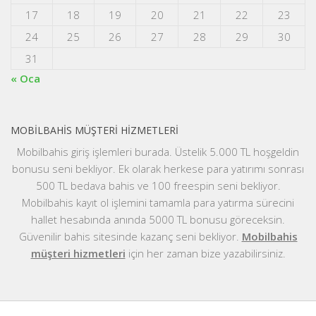
17
18
19
20
21
22
23
24
25
26
27
28
29
30
31
« Oca
MOBILBAHIS MÜŞTERI HIZMETLERI
Mobilbahis giriş işlemleri burada. Üstelik 5.000 TL hoşgeldin
bonusu seni bekliyor. Ek olarak herkese para yatırımı sonrası
500 TL bedava bahis ve 100 freespin seni bekliyor.
Mobilbahis kayıt ol işlemini tamamla para yatırma sürecini
hallet hesabında anında 5000 TL bonusu göreceksin.
Güvenilir bahis sitesinde kazanç seni bekliyor.
Mobilbahis
müşteri hizmetleri
için her zaman bize yazabilirsiniz.