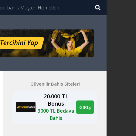
bilbahis Müşteri Hizmetleri
Güvenilir Bahis Siteleri
20.000 TL
Bonus
GİRİŞ
3000 TL Bedava
Bahis