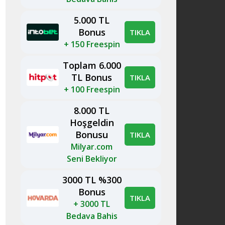
5.000 TL
Bonus
TIKLA
+ 150 Freespin
Toplam 6.000
TL Bonus
TIKLA
+ 100 Freespin
8.000 TL
Hoşgeldin
Bonusu
TIKLA
Milyar.com
Seni Bekliyor
3000 TL %300
Bonus
TIKLA
+ 3000 TL
Bedava Bahis