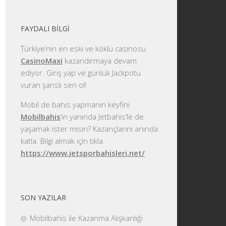
FAYDALI BILGI
Türkiye’nin en eski ve köklü casinosu
CasinoMaxi
kazandırmaya devam
ediyor. Giriş yap ve günlük Jackpotu
vuran şanslı sen ol!
Mobil de bahis yapmanın keyfini
Mobilbahis
‘in yanında Jetbahis’le de
yaşamak ister misin? Kazançlarını anında
katla. Bilgi almak için tıkla.
https://www.jetsporbahisleri.net/
SON YAZILAR
Mobilbahis ile Kazanma Alışkanlığı