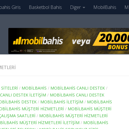
bahis Giris
Basketbol Bahis
Diger
MobilBahis
Mo
METLERI
 SITELERI
/
MOBILBAHIS
/
MOBILBAHIS CANLI DESTEK
/
CANLI DESTEK ILETIŞIM
/
MOBILBAHIS CANLI DESTEK
BILBAHIS DESTEK
/
MOBILBAHIS ILETIŞIM
/
MOBILBAHIS
OBILBAHIS MÜŞTERI HIZMETLERI
/
MOBILBAHIS MÜŞTERI
ÇALIŞMA SAATLERI
/
MOBILBAHIS MÜŞTERI HIZMETLERI
ILBAHIS MÜŞTERI HIZMETLERI ILETIŞIM
/
MOBILBAHIS