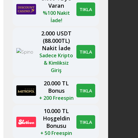
Varan
TIKLA
%100 Nakit
İade!
2.000 USDT
(88.000TL)
Nakit İade
TIKLA
Sadece Kripto
& Kimliksiz
Giriş
20.000 TL
Bonus
TIKLA
+ 200 Freespin
10.000 TL
Hoşgeldin
TIKLA
Bonusu
+ 50 Freespin