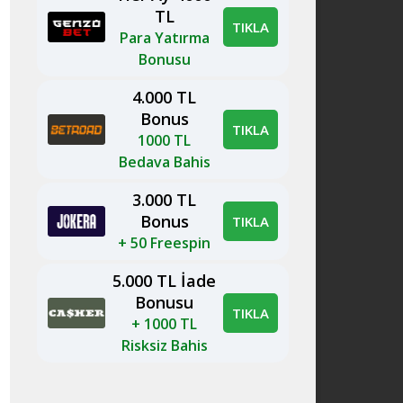
TL
TIKLA
Para Yatırma
Bonusu
4.000 TL
Bonus
TIKLA
1000 TL
Bedava Bahis
3.000 TL
Bonus
TIKLA
+ 50 Freespin
5.000 TL İade
Bonusu
TIKLA
+ 1000 TL
Risksiz Bahis