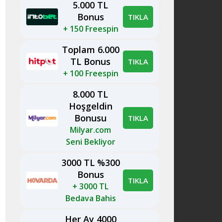
5.000 TL
Bonus
TIKLA
+ 150 Freespin
Toplam 6.000
TL Bonus
TIKLA
+ 100 Freespin
8.000 TL
Hoşgeldin
Bonusu
TIKLA
Milyar.com
Seni Bekliyor
3000 TL %300
Bonus
TIKLA
+ 3000 TL
Bedava Bahis
Her Ay 4000