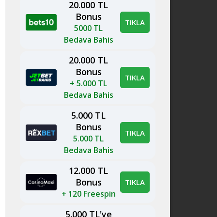
20.000 TL
Bonus
TIKLA
5000 TL
Bedava Bahis
20.000 TL
Bonus
TIKLA
+ 5.000 TL
Bedava Bahis
5.000 TL
Bonus
TIKLA
5.000 TL
Bedava Bahis
12.000 TL
Bonus
TIKLA
+ 120 Freespin
5.000 TL'ye