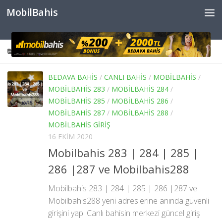
MobilBahis
İçeriğe geç
KATEGORI:
MOBILBAHIS 285
BEDAVA BAHIS
/
CANLI BAHIS
/
MOBILBAHIS
/
MOBILBAHIS 283
/
MOBILBAHIS 284
/
MOBILBAHIS 285
/
MOBILBAHIS 286
/
MOBILBAHIS 287
/
MOBILBAHIS 288
/
MOBILBAHIS GIRIŞ
16 EKIM 2020
Mobilbahis 283 | 284 | 285 |
286 |287 ve Mobilbahis288
Mobilbahis 283 | 284 | 285 | 286 |287 ve
Mobilbahis288 yeni adreslerine anında güvenli
girişini yap. Canlı bahisin merkezi güncel giriş