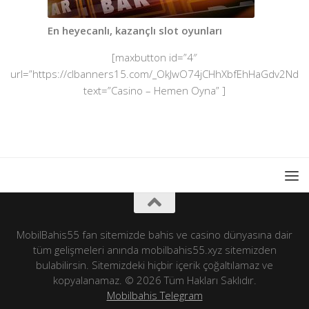
En heyecanlı, kazançlı slot oyunları
[maxbutton id=”4″
url=”https://clbanners15.com/_OkJwO74jCHhXbfEhHaGdv2Nd7Z
text=”Casino – Hemen Oyna” ]
MobilBahis55 fan sitemizde bahis ve casino dünyasına dair
tüm gelişmeleri anında mobilbahis55.xyz sitemizden
bulabilirsin. Sitemizdeki hiçbir içerik çoğaltılamaz ve
kopyalanamaz. © 2026 Tüm Hakları Saklıdır.
Mobilbahis Telegram