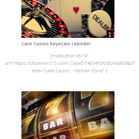
Canlı Casino heyecanı cebinde!
[maxbutton id=”4″
url=”https://clbanners15.com/_OkJwO74jCHhSXc8oAfaIkGNd7Zg
text=”Canlı Casino – Hemen Oyna” ]