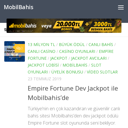
MobilBahis
İçeriğe geç
KATEGORI:
JACKPOT AVCILARI
13 MILYON TL
/
BÜYÜK ÖDÜL
/
CANLI BAHIS
/
0
CANLI CASINO
/
CASINO OYUNLARI
/
EMPIRE
FORTUNE
/
JACKPOT
/
JACKPOT AVCILARI
/
JACKPOT LOBISI
/
MOBILBAHIS
/
SLOT
OYUNLARI
/
ÜYELIK BONUSU
/
VIDEO SLOTLAR
23 TEMMUZ 2019
Empire Fortune Dev Jackpot ile
Mobilbahis’de
Türkiye’nin en çok kazandıran ve güvenilir canlı
bahis sitesi Mobilbahis’den dev jackpot ödülü
Empire Fortune slot oyununda seni bekliyor.