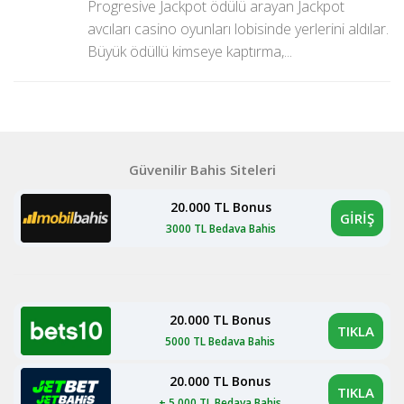
Progresive Jackpot ödülü arayan Jackpot
avcıları casino oyunları lobisinde yerlerini aldılar.
Büyük ödüllü kimseye kaptırma,...
Güvenilir Bahis Siteleri
20.000 TL Bonus
GİRİŞ
3000 TL Bedava Bahis
20.000 TL Bonus
TIKLA
5000 TL Bedava Bahis
20.000 TL Bonus
TIKLA
+ 5.000 TL Bedava Bahis