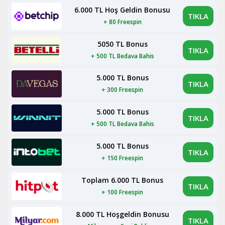
6.000 TL Hoş Geldin Bonusu
TIKLA
+ 80 Freespin
5050 TL Bonus
TIKLA
+ 500 TL Bedava Bahis
5.000 TL Bonus
TIKLA
+ 300 Freespin
5.000 TL Bonus
TIKLA
+ 500 TL Bedava Bahis
5.000 TL Bonus
TIKLA
+ 150 Freespin
Toplam 6.000 TL Bonus
TIKLA
+ 100 Freespin
8.000 TL Hoşgeldin Bonusu
TIKLA