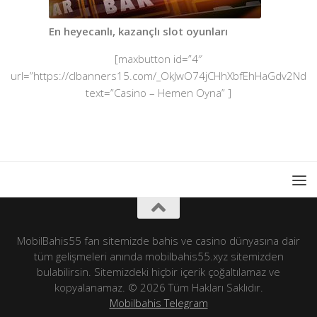
En heyecanlı, kazançlı slot oyunları
[maxbutton id=”4″
url=”https://clbanners15.com/_OkJwO74jCHhXbfEhHaGdv2Nd7Z
text=”Casino – Hemen Oyna” ]
MobilBahis55 fan sitemizde bahis ve casino dünyasına dair
tüm gelişmeleri anında mobilbahis55.xyz sitemizden
bulabilirsin. Sitemizdeki hiçbir içerik çoğaltılamaz ve
kopyalanamaz. © 2026 Tüm Hakları Saklıdır.
Mobilbahis Telegram