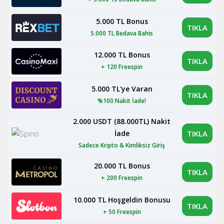
5.000 TL Bonus
TIKLA
5.000 TL Bedava Bahis
12.000 TL Bonus
TIKLA
+ 120 Freespin
5.000 TL'ye Varan
TIKLA
%100 Nakit İade!
2.000 USDT (88.000TL) Nakit
İade
TIKLA
Sadece Kripto & Kimliksiz Giriş
20.000 TL Bonus
TIKLA
+ 200 Freespin
10.000 TL Hoşgeldin Bonusu
TIKLA
+ 50 Freespin