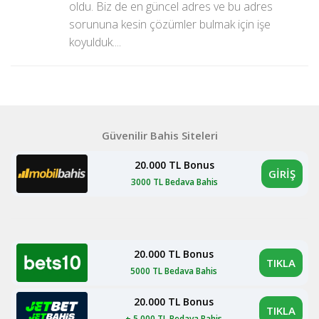
oldu. Biz de en güncel adres ve bu adres
sorununa kesin çözümler bulmak için işe
koyulduk....
Güvenilir Bahis Siteleri
20.000 TL Bonus
GİRİŞ
3000 TL Bedava Bahis
20.000 TL Bonus
TIKLA
5000 TL Bedava Bahis
20.000 TL Bonus
TIKLA
+ 5.000 TL Bedava Bahis