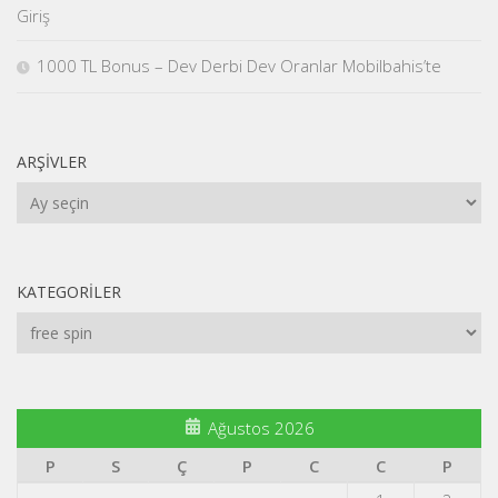
Giriş
1000 TL Bonus – Dev Derbi Dev Oranlar Mobilbahis’te
ARŞIVLER
Arşivler
KATEGORILER
Kategoriler
Ağustos 2026
P
S
Ç
P
C
C
P