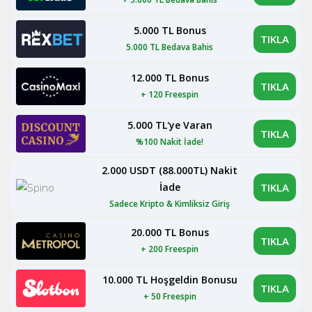
5.000 TL Bonus
TIKLA
5.000 TL Bedava Bahis
12.000 TL Bonus
TIKLA
+ 120 Freespin
5.000 TL'ye Varan
TIKLA
%100 Nakit İade!
2.000 USDT (88.000TL) Nakit
İade
TIKLA
Sadece Kripto & Kimliksiz Giriş
20.000 TL Bonus
TIKLA
+ 200 Freespin
10.000 TL Hoşgeldin Bonusu
TIKLA
+ 50 Freespin