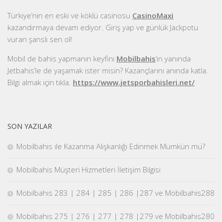
Türkiye’nin en eski ve köklü casinosu
CasinoMaxi
kazandırmaya devam ediyor. Giriş yap ve günlük Jackpotu
vuran şanslı sen ol!
Mobil de bahis yapmanın keyfini
Mobilbahis
‘in yanında
Jetbahis’le de yaşamak ister misin? Kazançlarını anında katla.
Bilgi almak için tıkla.
https://www.jetsporbahisleri.net/
SON YAZILAR
Mobilbahis ile Kazanma Alışkanlığı Edinmek Mümkün mü?
Mobilbahis Müşteri Hizmetleri İletişim Bilgisi
Mobilbahis 283 | 284 | 285 | 286 |287 ve Mobilbahis288
Mobilbahis 275 | 276 | 277 | 278 |279 ve Mobilbahis280