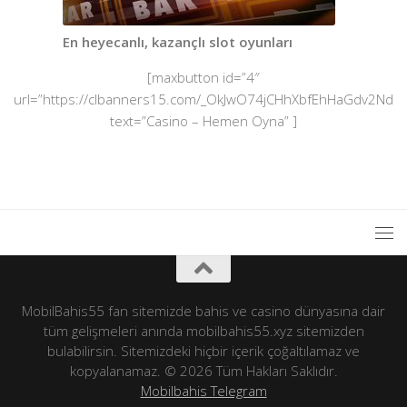
En heyecanlı, kazançlı slot oyunları
[maxbutton id=”4″
url=”https://clbanners15.com/_OkJwO74jCHhXbfEhHaGdv2Nd7Z
text=”Casino – Hemen Oyna” ]
MobilBahis55 fan sitemizde bahis ve casino dünyasına dair
tüm gelişmeleri anında mobilbahis55.xyz sitemizden
bulabilirsin. Sitemizdeki hiçbir içerik çoğaltılamaz ve
kopyalanamaz. © 2026 Tüm Hakları Saklıdır.
Mobilbahis Telegram