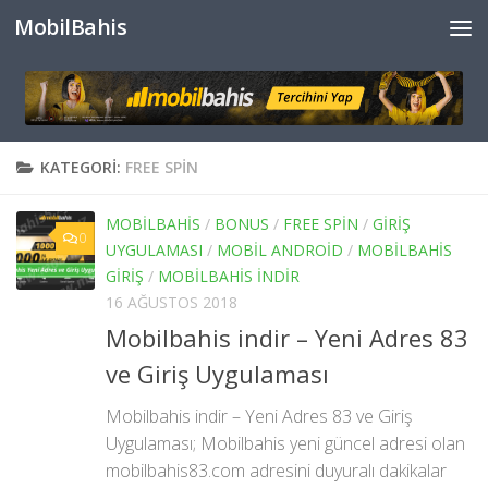
MobilBahis
İçeriğe geç
KATEGORI:
FREE SPIN
MOBILBAHIS
/
BONUS
/
FREE SPIN
/
GIRIŞ
0
UYGULAMASI
/
MOBIL ANDROID
/
MOBILBAHIS
GIRIŞ
/
MOBILBAHIS INDIR
16 AĞUSTOS 2018
Mobilbahis indir – Yeni Adres 83
ve Giriş Uygulaması
Mobilbahis indir – Yeni Adres 83 ve Giriş
Uygulaması; Mobilbahis yeni güncel adresi olan
mobilbahis83.com adresini duyuralı dakikalar