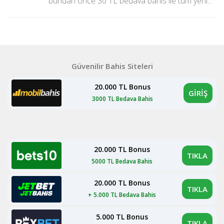
bundan önce 30 TL bedava bahis ile tüm yeni...
Güvenilir Bahis Siteleri
20.000 TL Bonus
GİRİŞ
3000 TL Bedava Bahis
20.000 TL Bonus
TIKLA
5000 TL Bedava Bahis
20.000 TL Bonus
TIKLA
+ 5.000 TL Bedava Bahis
5.000 TL Bonus
TIKLA