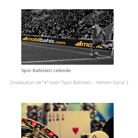
Spor Bahisleri cebinde
[maxbutton id=”4″ text=”Spor Bahisleri – Hemen Oyna” ]