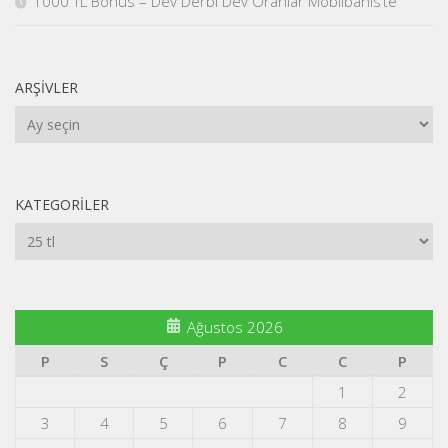
1000 TL Bonus – Dev Derbi Dev Oranlar Mobilbahis’te
ARŞIVLER
Arşivler
KATEGORILER
Kategoriler
Ağustos 2026
P
S
Ç
P
C
C
P
1
2
3
4
5
6
7
8
9