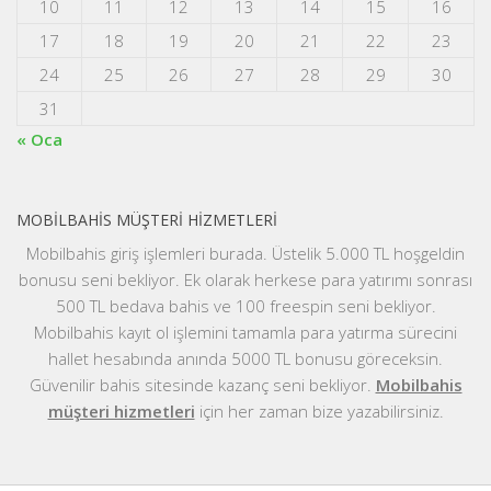
10
11
12
13
14
15
16
17
18
19
20
21
22
23
24
25
26
27
28
29
30
31
« Oca
MOBILBAHIS MÜŞTERI HIZMETLERI
Mobilbahis giriş işlemleri burada. Üstelik 5.000 TL hoşgeldin
bonusu seni bekliyor. Ek olarak herkese para yatırımı sonrası
500 TL bedava bahis ve 100 freespin seni bekliyor.
Mobilbahis kayıt ol işlemini tamamla para yatırma sürecini
hallet hesabında anında 5000 TL bonusu göreceksin.
Güvenilir bahis sitesinde kazanç seni bekliyor.
Mobilbahis
müşteri hizmetleri
için her zaman bize yazabilirsiniz.