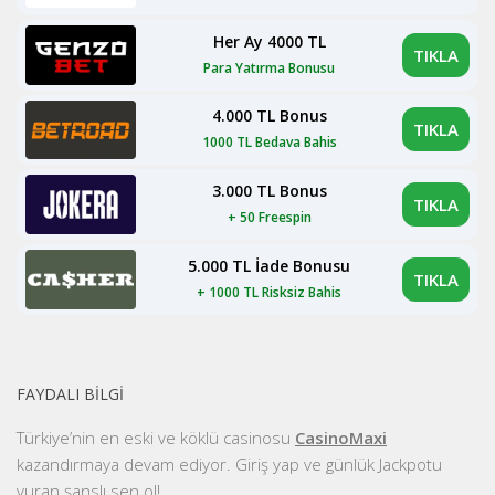
Her Ay 4000 TL
TIKLA
Para Yatırma Bonusu
4.000 TL Bonus
TIKLA
1000 TL Bedava Bahis
3.000 TL Bonus
TIKLA
+ 50 Freespin
5.000 TL İade Bonusu
TIKLA
+ 1000 TL Risksiz Bahis
FAYDALI BILGI
Türkiye’nin en eski ve köklü casinosu
CasinoMaxi
kazandırmaya devam ediyor. Giriş yap ve günlük Jackpotu
vuran şanslı sen ol!