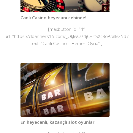
Canlı Casino heyecanı cebinde!
[maxbutton id=”4″
url=”https://clbanners15.com/_OkJwO74jCHhSXc8oAfaIkGNd7Zg
text=”Canlı Casino – Hemen Oyna” ]
En heyecanlı, kazançlı slot oyunları