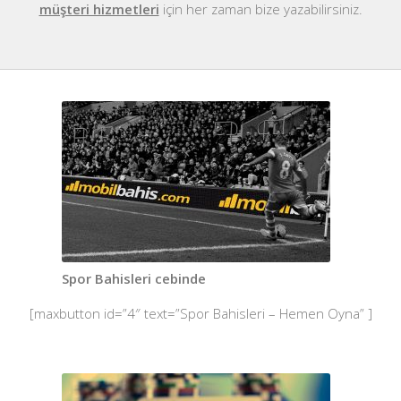
müşteri hizmetleri
için her zaman bize yazabilirsiniz.
Spor Bahisleri cebinde
[maxbutton id=”4″ text=”Spor Bahisleri – Hemen Oyna” ]