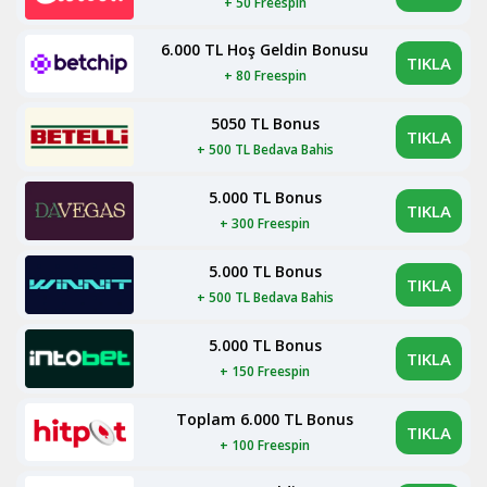
+ 50 Freespin
6.000 TL Hoş Geldin Bonusu
TIKLA
+ 80 Freespin
5050 TL Bonus
TIKLA
+ 500 TL Bedava Bahis
5.000 TL Bonus
TIKLA
+ 300 Freespin
5.000 TL Bonus
TIKLA
+ 500 TL Bedava Bahis
5.000 TL Bonus
TIKLA
+ 150 Freespin
Toplam 6.000 TL Bonus
TIKLA
+ 100 Freespin