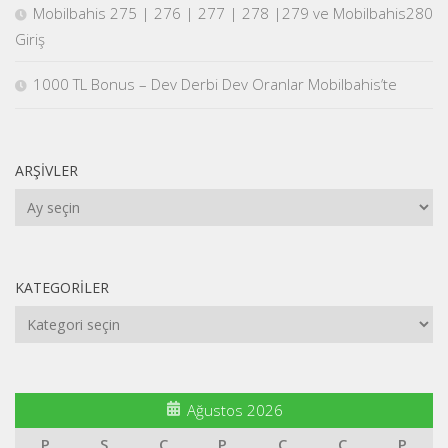
Mobilbahis 275 | 276 | 277 | 278 |279 ve Mobilbahis280
Giriş
1000 TL Bonus – Dev Derbi Dev Oranlar Mobilbahis’te
ARŞIVLER
Arşivler
KATEGORILER
Kategoriler
Ağustos 2026
P
S
Ç
P
C
C
P