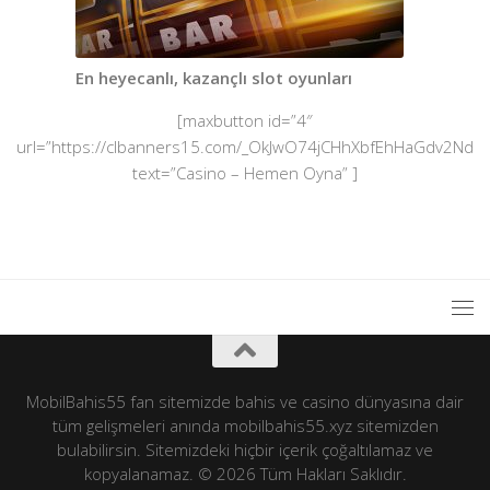
En heyecanlı, kazançlı slot oyunları
[maxbutton id=”4″
url=”https://clbanners15.com/_OkJwO74jCHhXbfEhHaGdv2Nd7Z
text=”Casino – Hemen Oyna” ]
MobilBahis55 fan sitemizde bahis ve casino dünyasına dair
tüm gelişmeleri anında mobilbahis55.xyz sitemizden
bulabilirsin. Sitemizdeki hiçbir içerik çoğaltılamaz ve
kopyalanamaz. © 2026 Tüm Hakları Saklıdır.