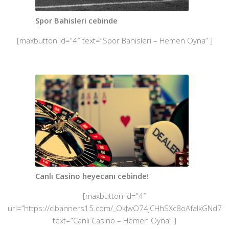
Spor Bahisleri cebinde
[maxbutton id=”4″ text=”Spor Bahisleri – Hemen Oyna” ]
Canlı Casino heyecanı cebinde!
[maxbutton id=”4″
url=”https://clbanners15.com/_OkJwO74jCHhSXc8oAfaIkGNd7Zg
text=”Canlı Casino – Hemen Oyna” ]