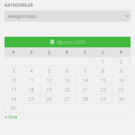
KATEGORILER
Kategoriler
Ağustos 2026
P
S
Ç
P
C
C
P
1
2
3
4
5
6
7
8
9
10
11
12
13
14
15
16
17
18
19
20
21
22
23
24
25
26
27
28
29
30
31
« Oca