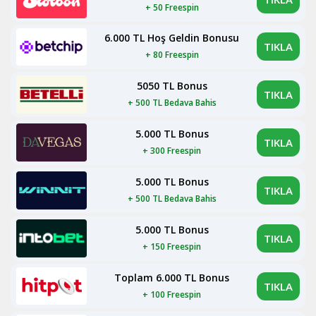
+ 50 Freespin
6.000 TL Hoş Geldin Bonusu
TIKLA
+ 80 Freespin
5050 TL Bonus
TIKLA
+ 500 TL Bedava Bahis
5.000 TL Bonus
TIKLA
+ 300 Freespin
5.000 TL Bonus
TIKLA
+ 500 TL Bedava Bahis
5.000 TL Bonus
TIKLA
+ 150 Freespin
Toplam 6.000 TL Bonus
TIKLA
+ 100 Freespin