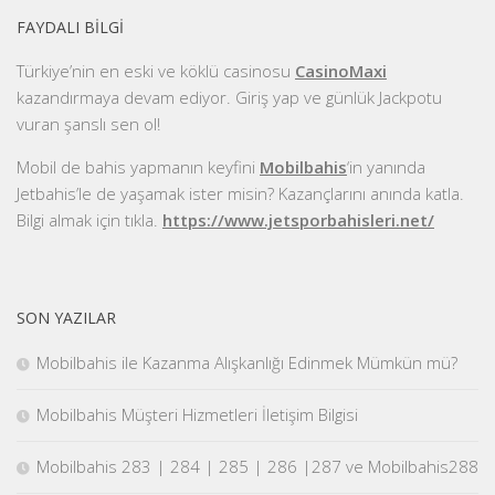
FAYDALI BILGI
Türkiye’nin en eski ve köklü casinosu
CasinoMaxi
kazandırmaya devam ediyor. Giriş yap ve günlük Jackpotu
vuran şanslı sen ol!
Mobil de bahis yapmanın keyfini
Mobilbahis
‘in yanında
Jetbahis’le de yaşamak ister misin? Kazançlarını anında katla.
Bilgi almak için tıkla.
https://www.jetsporbahisleri.net/
SON YAZILAR
Mobilbahis ile Kazanma Alışkanlığı Edinmek Mümkün mü?
Mobilbahis Müşteri Hizmetleri İletişim Bilgisi
Mobilbahis 283 | 284 | 285 | 286 |287 ve Mobilbahis288