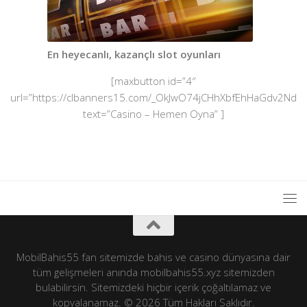
En heyecanlı, kazançlı slot oyunları
[maxbutton id=”4″
url=”https://clbanners15.com/_OkJwO74jCHhXbfEhHaGdv2Nd7Z
text=”Casino – Hemen Oyna” ]
MobilBahis55 fan sitemizde bahis ve casino dünyasına dair
tüm gelişmeleri anında mobilbahis55.xyz sitemizden
bulabilirsin. Sitemizdeki hiçbir içerik çoğaltılamaz ve
kopyalanamaz. © 2026 Tüm Hakları Saklıdır.