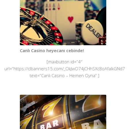
Canlı Casino heyecanı cebinde!
[maxbutton id=”4″
url=”https://clbanners15.com/_OkJwO74jCHhSXc8oAfaIkGNd7Zg
text=”Canlı Casino – Hemen Oyna” ]