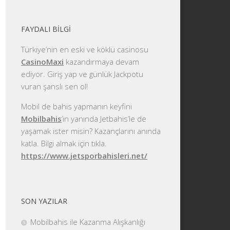
FAYDALI BILGI
Türkiye’nin en eski ve köklü casinosu
CasinoMaxi
kazandırmaya devam
ediyor. Giriş yap ve günlük Jackpotu
vuran şanslı sen ol!
Mobil de bahis yapmanın keyfini
Mobilbahis
‘in yanında Jetbahis’le de
yaşamak ister misin? Kazançlarını anında
katla. Bilgi almak için tıkla.
https://www.jetsporbahisleri.net/
SON YAZILAR
Mobilbahis ile Kazanma Alışkanlığı