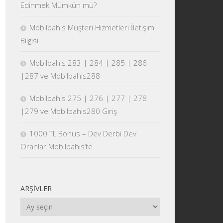
Edinmek Mümkün mü?
Mobilbahis Müşteri Hizmetleri İletişim
Bilgisi
Mobilbahis 283 | 284 | 285 | 286
|287 ve Mobilbahis288
Mobilbahis 275 | 276 | 277 | 278
|279 ve Mobilbahis280 Giriş
1000 TL Bonus – Dev Derbi Dev
Oranlar Mobilbahis’te
ARŞIVLER
Arşivler