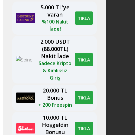
5.000 TL'ye
Varan
TIKLA
%100 Nakit
İade!
2.000 USDT
(88.000TL)
Nakit İade
TIKLA
Sadece Kripto
& Kimliksiz
Giriş
20.000 TL
Bonus
TIKLA
+ 200 Freespin
10.000 TL
Hoşgeldin
TIKLA
Bonusu