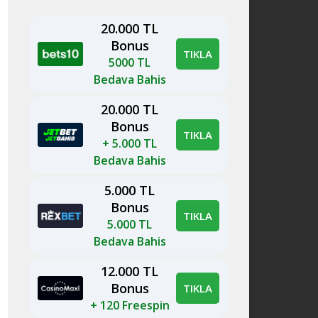
20.000 TL
Bonus
TIKLA
5000 TL
Bedava Bahis
20.000 TL
Bonus
TIKLA
+ 5.000 TL
Bedava Bahis
5.000 TL
Bonus
TIKLA
5.000 TL
Bedava Bahis
12.000 TL
Bonus
TIKLA
+ 120 Freespin