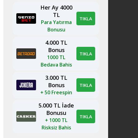
Her Ay 4000
TL
TIKLA
Para Yatırma
Bonusu
4.000 TL
Bonus
TIKLA
1000 TL
Bedava Bahis
3.000 TL
Bonus
TIKLA
+ 50 Freespin
5.000 TL İade
Bonusu
TIKLA
+ 1000 TL
Risksiz Bahis