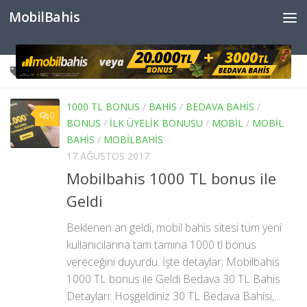
MobilBahis
İçeriğe geç
ETIKET:
500 TL BONUS
1000 TL BONUS
/
BAHIS
/
BEDAVA BAHIS
/
0
BONUS
/
ILK ÜYELIK BONUSU
/
MOBIL
/
MOBIL
BAHIS
/
MOBILBAHIS
17 AĞUSTOS 2017
Mobilbahis 1000 TL bonus ile
Geldi
Beklenen an geldi, mobil bahis sitesi tüm yeni
kullanıcılarına tam tamına 1000 tl bonus
vereceğini duyurdu. İşte detaylar; Mobilbahis
1000 TL bonus ile Geldi Bedava 30 TL Bahis
Detayları: Hoşgeldiniz 30 TL Bedava Bahisi,...