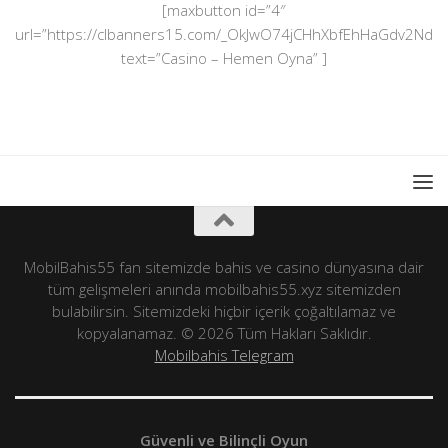
[maxbutton id=”4″
url=”https://clbanners15.com/_OkJwO74jCHhXbfEhHaGdv2Nd7Z
text=”Casino – Hemen Oyna” ]
MobilBahis55 fan sitemizde bahis ve casino dünyasına dair
tüm gelişmeleri anında mobilbahis55.xyz sitemizden
bulabilirsin. Sitemizdeki hiçbir içerik çoğaltılamaz ve
kopyalanamaz. © 2026 Tüm Hakları Saklıdır.
Mobilbahis Telegram
Güvenli ve Bilinçli Oyun