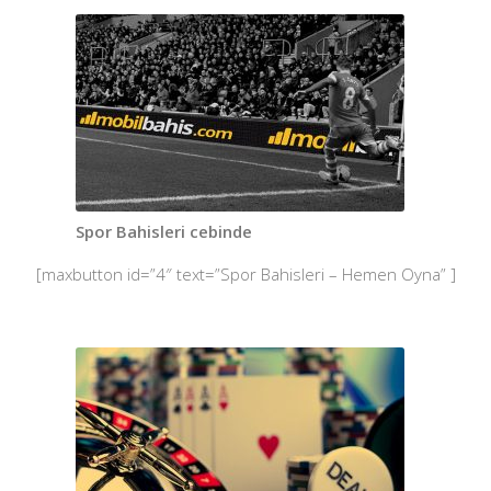
Spor Bahisleri cebinde
[maxbutton id=”4″ text=”Spor Bahisleri – Hemen Oyna” ]