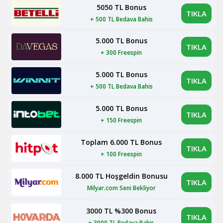
5050 TL Bonus
TIKLA
+ 500 TL Bedava Bahis
5.000 TL Bonus
TIKLA
+ 300 Freespin
5.000 TL Bonus
TIKLA
+ 500 TL Bedava Bahis
5.000 TL Bonus
TIKLA
+ 150 Freespin
Toplam 6.000 TL Bonus
TIKLA
+ 100 Freespin
8.000 TL Hoşgeldin Bonusu
TIKLA
Milyar.com Seni Bekliyor
3000 TL %300 Bonus
TIKLA
+ 3000 TL Bedava Bahis