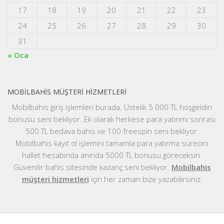
17
18
19
20
21
22
23
24
25
26
27
28
29
30
31
« Oca
MOBILBAHIS MÜŞTERI HIZMETLERI
Mobilbahis giriş işlemleri burada. Üstelik 5.000 TL hoşgeldin
bonusu seni bekliyor. Ek olarak herkese para yatırımı sonrası
500 TL bedava bahis ve 100 freespin seni bekliyor.
Mobilbahis kayıt ol işlemini tamamla para yatırma sürecini
hallet hesabında anında 5000 TL bonusu göreceksin.
Güvenilir bahis sitesinde kazanç seni bekliyor.
Mobilbahis
müşteri hizmetleri
için her zaman bize yazabilirsiniz.