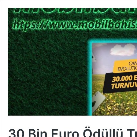
30 Bin Euro Ödüllü 