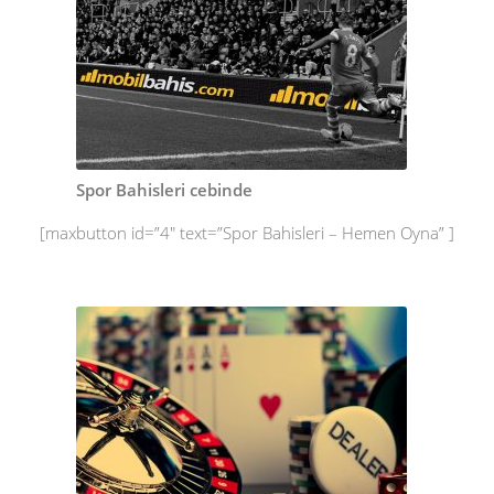
Spor Bahisleri cebinde
[maxbutton id=”4″ text=”Spor Bahisleri – Hemen Oyna” ]