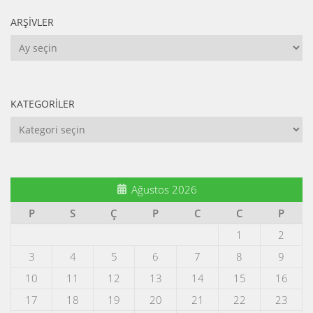
ARŞIVLER
Arşivler
KATEGORILER
Kategoriler
Ağustos 2026
P
S
Ç
P
C
C
P
1
2
3
4
5
6
7
8
9
10
11
12
13
14
15
16
17
18
19
20
21
22
23