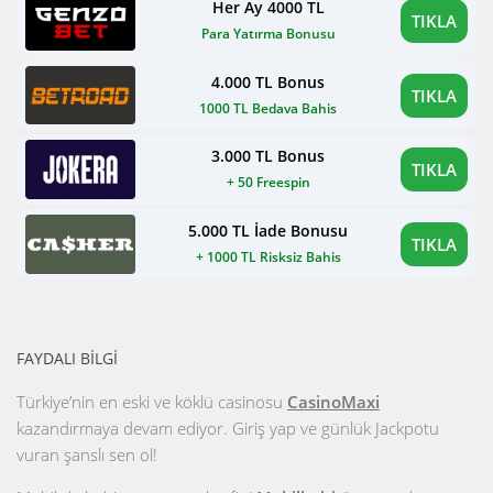
Her Ay 4000 TL
TIKLA
Para Yatırma Bonusu
4.000 TL Bonus
TIKLA
1000 TL Bedava Bahis
3.000 TL Bonus
TIKLA
+ 50 Freespin
5.000 TL İade Bonusu
TIKLA
+ 1000 TL Risksiz Bahis
FAYDALI BILGI
Türkiye’nin en eski ve köklü casinosu
CasinoMaxi
kazandırmaya devam ediyor. Giriş yap ve günlük Jackpotu
vuran şanslı sen ol!