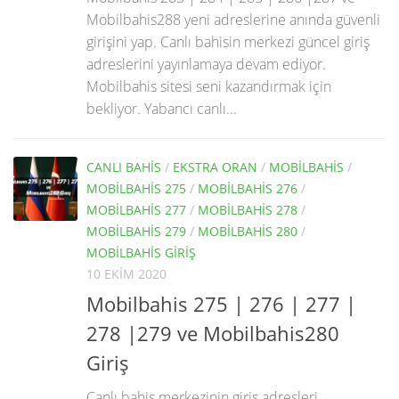
Mobilbahis288 yeni adreslerine anında güvenli
girişini yap. Canlı bahisin merkezi güncel giriş
adreslerini yayınlamaya devam ediyor.
Mobilbahis sitesi seni kazandırmak için
bekliyor. Yabancı canlı...
CANLI BAHIS
/
EKSTRA ORAN
/
MOBILBAHIS
/
MOBILBAHIS 275
/
MOBILBAHIS 276
/
MOBILBAHIS 277
/
MOBILBAHIS 278
/
MOBILBAHIS 279
/
MOBILBAHIS 280
/
MOBILBAHIS GIRIŞ
10 EKIM 2020
Mobilbahis 275 | 276 | 277 |
278 |279 ve Mobilbahis280
Giriş
Canlı bahis merkezinin giriş adresleri