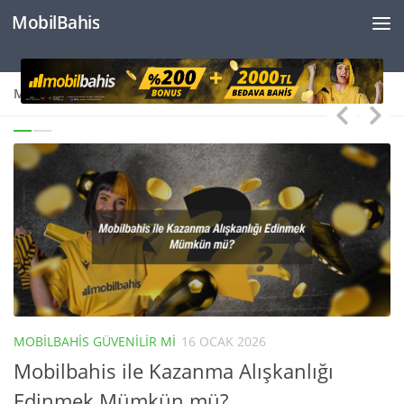
MobilBahis
İçeriğe geç
MOBILBAHIS
TÜRKIYE BLOG SITESI
MOBILBAHIS GÜVENILIR MI
16 OCAK 2026
MO
S
D
Mobilbahis ile Kazanma Alışkanlığı
S
C
Edinmek Mümkün mü?