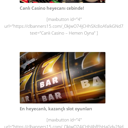
Canlı Casino heyecanı cebinde!
[maxbutton id=”4″
url=”https://clbanners15.com/_OkJwO74jCHhSXc8oAfaIkGNd7Zg
text=”Canlı Casino – Hemen Oyna” ]
En heyecanlı, kazançlı slot oyunları
[maxbutton id=”4″
url=”https://clbanners15.com/_OkJwO74jCHhXbfEhHaGdv2Nd7Z